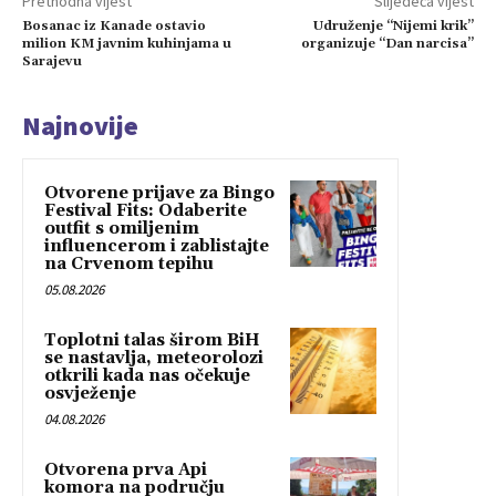
Prethodna vijest
Slijedeća vijest
Bosanac iz Kanade ostavio
Udruženje “Nijemi krik”
milion KM javnim kuhinjama u
organizuje “Dan narcisa”
Sarajevu
Najnovije
Otvorene prijave za Bingo
Festival Fits: Odaberite
outfit s omiljenim
influencerom i zablistajte
na Crvenom tepihu
05.08.2026
Toplotni talas širom BiH
se nastavlja, meteorolozi
otkrili kada nas očekuje
osvježenje
04.08.2026
Otvorena prva Api
komora na području