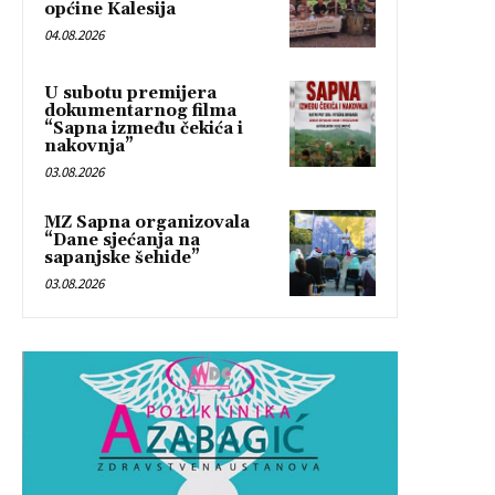
općine Kalesija
04.08.2026
U subotu premijera
dokumentarnog filma
“Sapna između čekića i
nakovnja”
03.08.2026
MZ Sapna organizovala
“Dane sjećanja na
sapanjske šehide”
03.08.2026