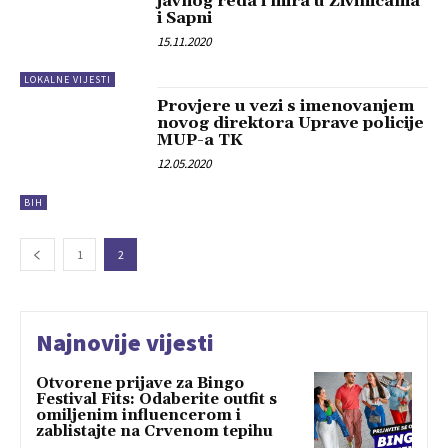
javnog reda i mira u Živinicama
i Sapni
15.11.2020
LOKALNE VIJESTI
Provjere u vezi s imenovanjem
novog direktora Uprave policije
MUP-a TK
12.05.2020
BIH
1
2
Najnovije vijesti
Otvorene prijave za Bingo
Festival Fits: Odaberite outfit s
omiljenim influencerom i
zablistajte na Crvenom tepihu