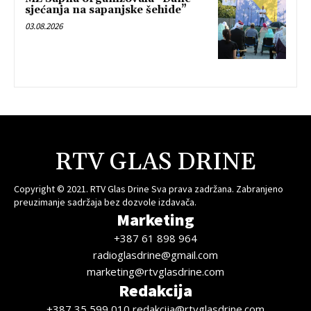
sjećanja na sapanjske šehide”
03.08.2026
RTV GLAS DRINE
Copyright © 2021. RTV Glas Drine Sva prava zadržana. Zabranjeno
preuzimanje sadržaja bez dozvole izdavača.
Marketing
+387 61 898 964
radioglasdrine@gmail.com
marketing@rtvglasdrine.com
Redakcija
+387 35 599 010 redakcija@rtvglasdrine.com