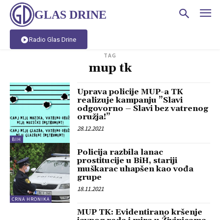
GLAS DRINE
Radio Glas Drine
TAG
mup tk
Uprava policije MUP-a TK
realizuje kampanju ”Slavi
odgovorno – Slavi bez vatrenog
oružja!”
28.12.2021
BIH
Policija razbila lanac
prostitucije u BiH, stariji
muškarac uhapšen kao vođa
grupe
18.11.2021
CRNA HRONIKA
MUP TK: Evidentirano kršenje