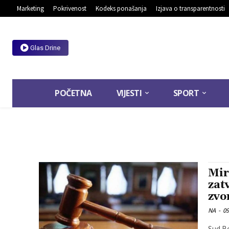
Marketing
Pokrivenost
Kodeks ponašanja
Izjava o transparentnosti
Glas Drine
POČETNA
VIJESTI
SPORT
Mir
zat
zvo
NA
-
09
Sud Bo