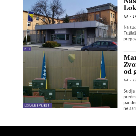
Nas
Lok
NA
-
17
Na suđ
Tužila
prepoz
BIH
Mar
Zvo
od 
NA
-
19
Sudija
predme
pandem
LOKALNE VIJESTI
ne sam