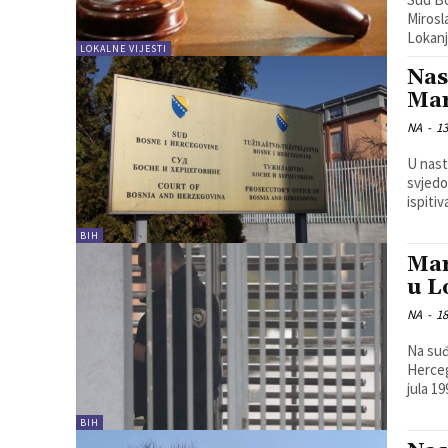
Mirosl
Lokanj
LOKALNE VIJESTI
Nas
Mar
NA
-
13
U nast
svjedo
ispiti
BIH
Mar
u L
NA
-
18
Na suđ
Herceg
jula 19
BIH