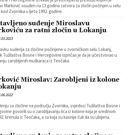
av Marković osuđen na 13 godina zatvora za zločin počinjen u selu
 kod Zvornika u ljeto 1992. godine.
tavljeno suđenje Miroslavu
koviću za ratni zločin u Lokanju
.03.2023
avku suđenja za zločine počinjene u zvorničkom selu Lokanj,
k Tužilaštva Bosne i Hercegovine ispričao je da je učestvovao u
vanju zarobljenih muškaraca iz Teočaka.
ković Miroslav: Zarobljeni iz kolone
okanju
.06.2022
enju za zločine na području Zvornika, svjedoci Tužilaštva Bosne i
ovine govorili su o zarobljavanju lica iz kolone koja je sredinom
92. krenula iz Teočaka, a za koja su kasnije čuli da su ubijena.