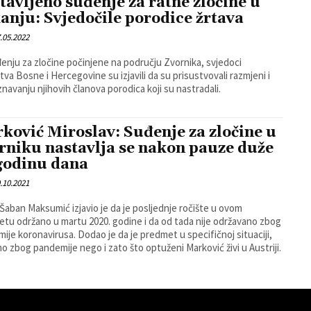
tavljeno suđenje za ratne zločine u
anju: Svjedočile porodice žrtava
.05.2022
enju za zločine počinjene na području Zvornika, svjedoci
štva Bosne i Hercegovine su izjavili da su prisustvovali razmjeni i
navanju njihovih članova porodica koji su nastradali.
ković Miroslav: Suđenje za zločine u
rniku nastavlja se nakon pauze duže
godinu dana
.10.2021
 Šaban Maksumić izjavio je da je posljednje ročište u ovom
tu održano u martu 2020. godine i da od tada nije održavano zbog
ije koronavirusa. Dodao je da je predmet u specifičnoj situaciji,
o zbog pandemije nego i zato što optuženi Marković živi u Austriji.