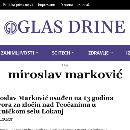
Politika privatnosti
Impressum
O nama
Kontakt
GLAS DRINE
ZANIMLJIVOSTI
SCITECH
ZDRAVLJE
I
TAG
miroslav marković
oslav Marković osuđen na 13 godina
vora za zločin nad Teočanima u
rničkom selu Lokanj
.10.2023
sne i Hercegovine izrekao je prvostepenu presudu kojom je