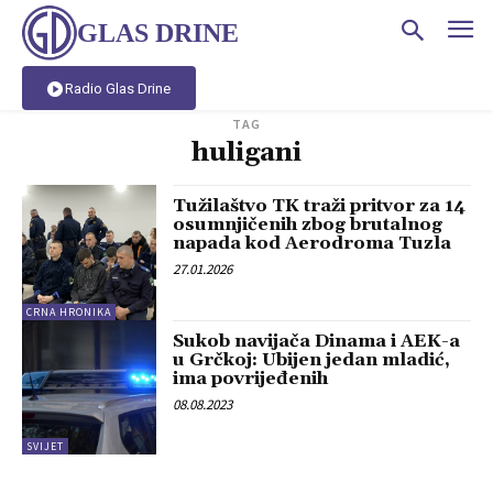
GLAS DRINE
Radio Glas Drine
TAG
huligani
Tužilaštvo TK traži pritvor za 14
osumnjičenih zbog brutalnog
napada kod Aerodroma Tuzla
27.01.2026
CRNA HRONIKA
Sukob navijača Dinama i AEK-a
u Grčkoj: Ubijen jedan mladić,
ima povrijeđenih
08.08.2023
SVIJET