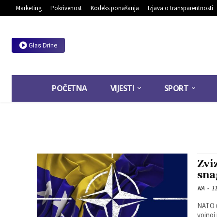
Marketing
Pokrivenost
Kodeks ponašanja
Izjava o transparentnosti
Glas Drine
POČETNA
VIJESTI
SPORT
Zvi
sna
NA
-
11
NATO u
vojnoj