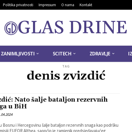
Politika privatnosti
Impressum
O nama
Kontakt
GLAS DRINE
ZANIMLJIVOSTI
SCITECH
ZDRAVLJE
I
TAG
denis zvizdić
zdić: Nato šalje bataljon rezervnih
ga u BiH
.04.2024
 Bosnu i Hercegovinu šalje bataljon rezervnih snaga kao podršku
 misiji EUFOR Althea, saopćio je zamjenik predsjedavajućeg