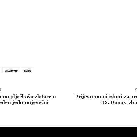
pušenje
slide
t
S
om pljačkašu zlatare u
Prijevremeni izbori za p
ređen jednomjesečni
RS: Danas izbo