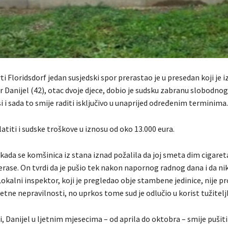
ti Floridsdorf jedan susjedski spor prerastao je u presedan koji je 
 Danijel (42), otac dvoje djece, dobio je sudsku zabranu slobodno
si i sada to smije raditi isključivo u unaprijed određenim terminima.
atiti i sudske troškove u iznosu od oko 13.000 eura.
kada se komšinica iz stana iznad požalila da joj smeta dim cigareta
erase. On tvrdi da je pušio tek nakon napornog radnog dana i da ni
Lokalni inspektor, koji je pregledao obje stambene jedinice, nije p
tne nepravilnosti, no uprkos tome sud je odlučio u korist tužitelj
, Danijel u ljetnim mjesecima – od aprila do oktobra – smije pušit