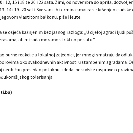
0 i 12, 15 i 18 te 20 i 22 sata. Zimi, od novembra do aprila, dozvolje
, 13–14 i 19–20 sati. Sve van tih termina smatra se kršenjem sudske 
 njegovom vlastitom balkonu, piše Heute.
a se osjeća kažnjenim bez jasnog razloga: „U cijeloj zgradi ljudi pu
erasama, ali mi sada moramo striktno po satu.“
vao burne reakcije u lokalnoj zajednici, jer mnogi smatraju da odlu
sporovima oko svakodnevnih aktivnosti u stambenim zgradama. Os
ovaj neobičan presedan potaknuti dodatne sudske rasprave o pravima
đukomšijskog tolerisanja.
ti.ba)