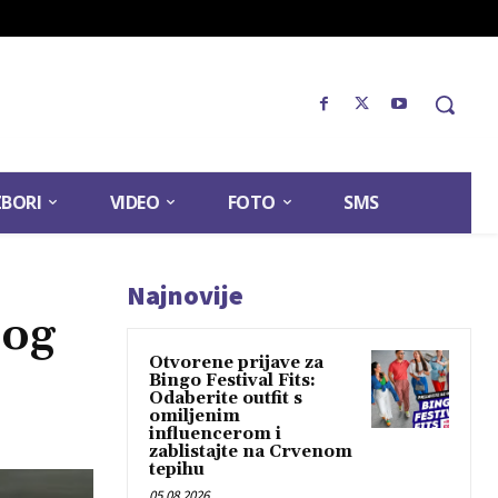
ZBORI
VIDEO
FOTO
SMS
Najnovije
bog
Otvorene prijave za
Bingo Festival Fits:
Odaberite outfit s
omiljenim
influencerom i
zablistajte na Crvenom
tepihu
05.08.2026