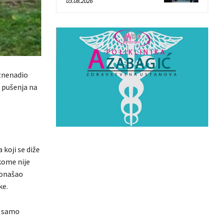
03.08.2026
iznenadio
g pušenja na
 koji se diže
kome nije
ronašao
ke.
i samo