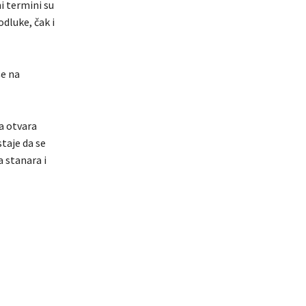
ni termini su
odluke, čak i
še na
ka otvara
taje da se
 stanara i