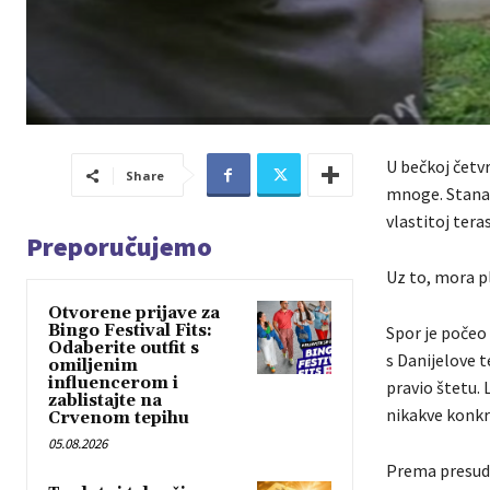
U bečkoj četvr
Share
mnoge. Stanar
vlastitoj tera
Preporučujemo
Uz to, mora pl
Otvorene prijave za
Bingo Festival Fits:
Spor je počeo 
Odaberite outfit s
s Danijelove t
omiljenim
influencerom i
pravio štetu. 
zablistajte na
nikakve konkre
Crvenom tepihu
05.08.2026
Prema presudi