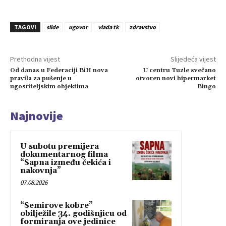
TAGOVI
slide
ugovor
vlada tk
zdravstvo
Prethodna vijest
Slijedeća vijest
Od danas u Federaciji BiH nova
U centru Tuzle svečano
pravila za pušenje u
otvoren novi hipermarket
ugostiteljskim objektima
Bingo
Najnovije
U subotu premijera
dokumentarnog filma
“Sapna između čekića i
nakovnja”
07.08.2026
“Semirove kobre”
obilježile 34. godišnjicu od
formiranja ove jedinice