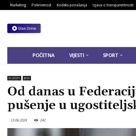
Marketing
Pokrivenost
Kodeks ponašanja
Izjava o transparentnosti
Glas Drine
POČETNA
VIJESTI
SPORT
VIJESTI
BIH
Od danas u Federacij
pušenje u ugostitelj
13.06.2024
242