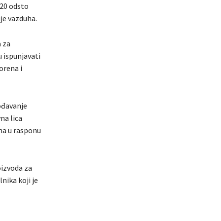
 20 odsto
ije vazduha.
 za
u ispunjavati
orena i
gođavanje
na lica
na u rasponu
oizvoda za
nika koji je