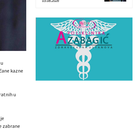
03.08.2026
 u
včane kazne
ratnih u
je
te zabrane