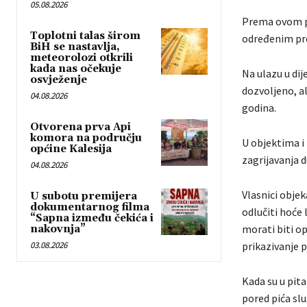
05.08.2026
Prema ovom pra
Toplotni talas širom
određenim pro
BiH se nastavlja,
meteorolozi otkrili
kada nas očekuje
Na ulazu u di
osvježenje
dozvoljeno, al
04.08.2026
godina.
Otvorena prva Api
komora na području
U objektima i
općine Kalesija
zagrijavanja 
04.08.2026
Vlasnici obje
U subotu premijera
dokumentarnog filma
odlučiti hoće 
“Sapna između čekića i
morati biti op
nakovnja”
03.08.2026
prikazivanje 
Kada su u pita
pored pića slu