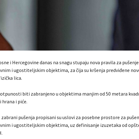
Bosne i Hercegovine danas na snagu stupaju nova pravila za pušenje
vnim i ugostiteljskim objektima, za čija su kršenja predviđene no
izička lica.
potpunosti biti zabranjeno u objektima manjim od 50 metara kvad
i hrana i piće.
 zabrani pušenja propisani su uslovi za posebne prostore za pušen
vnim i ugostiteljskim objektima, uz definisanje izuzetaka od opš
H.