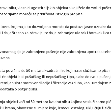
vilniku, vlasnici ugostiteljskih objekata koji žele dozvoliti pušen
storijama moraće se pridržavati strogih propisa.
jelove u kojima je to dozvoljeno moraće da postave jasne oznake da
i i da je štetno za zdravlje, te da je zabranjen ulazak i boravak lica
 zonama gdje je zabranjeno pušenje nije zabranjena upotreba teh
duvana.
kata površine do 50 metara kvadratnih u kojima se služi samo piće
li će objekt biti pušačkog ili nepušačkog tipa, a ako dozvole pušenj
remljen sistemom ventilacije i filtracije vazduha, kao i uređajem z
podataka o potpritisku.
nju objekti veći od 50 metara kvadratnih u kojima se služi samo piće
ži i hrana, obavezne su mjere koje, između ostalog, uključuju fizič