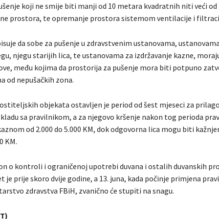
šenje koji ne smije biti manji od 10 metara kvadratnih niti veći od
ne prostora, te opremanje prostora sistemom ventilacije i filtrac
pisuje da sobe za pušenje u zdravstvenim ustanovama, ustanovama
egu, njegu starijih lica, te ustanovama za izdržavanje kazne, moraj
love, među kojima da prostorija za pušenje mora biti potpuno zatv
ena od nepušačkih zona.
stiteljskih objekata ostavljen je period od šest mjeseci za prila
skladu sa pravilnikom, a za njegovo kršenje nakon tog perioda prav
 kaznom od 2.000 do 5.000 KM, dok odgovorna lica mogu biti kažnje
00 KM.
on o kontroli i ograničenoj upotrebi duvana i ostalih duvanskih pr
t je prije skoro dvije godine, a 13. juna, kada počinje primjena pravil
tarstvo zdravstva FBiH, zvanično će stupiti na snagu.
T)