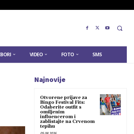
ZBORI
VIDEO
FOTO
SMS
Najnovije
Otvorene prijave za
Bingo Festival Fits:
Odaberite outfit s
omiljenim
influencerom i
zablistajte na Crvenom
tepihu
05.08.2026