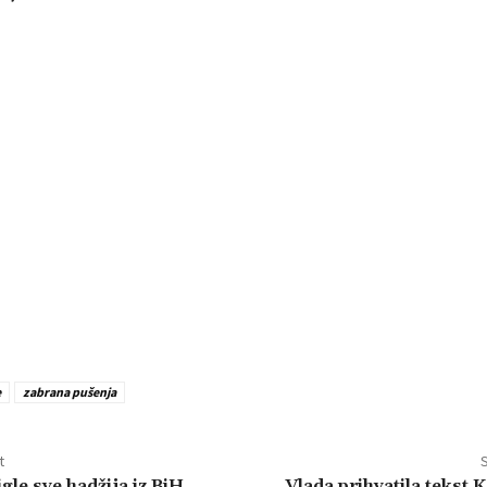
e
zabrana pušenja
t
S
le sve hadžija iz BiH,
Vlada prihvatila tekst 