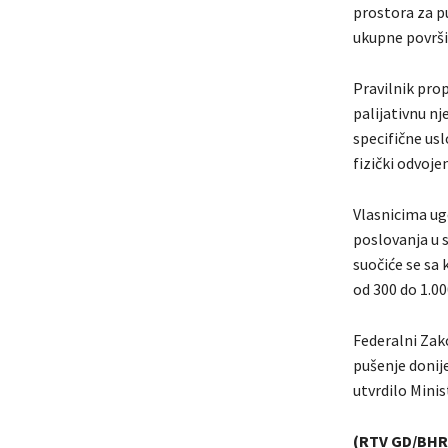
prostora za pu
ukupne površi
Pravilnik pro
palijativnu nj
specifične us
fizički odvoj
Vlasnicima ugo
poslovanja u 
suočiće se sa
od 300 do 1.0
Federalni Zak
pušenje donije
utvrdilo Minis
(RTV GD/BHR