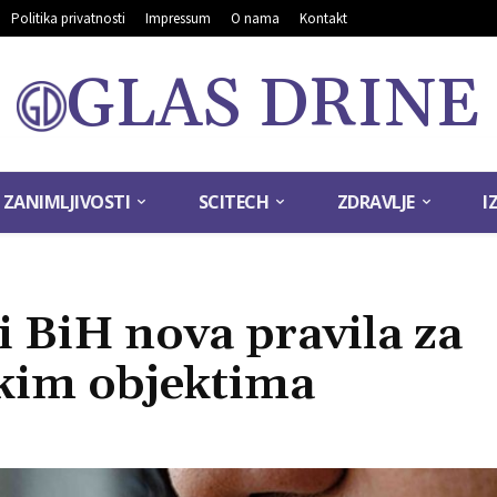
Politika privatnosti
Impressum
O nama
Kontakt
GLAS DRINE
ZANIMLJIVOSTI
SCITECH
ZDRAVLJE
I
i BiH nova pravila za
skim objektima