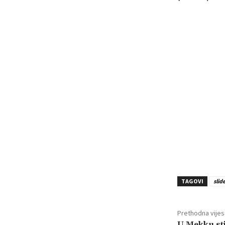
TAGOVI
slid
Prethodna vijes
U Mekku stig