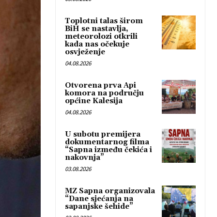
Toplotni talas širom
BiH se nastavlja,
meteorolozi otkrili
kada nas očekuje
osvježenje
04.08.2026
Otvorena prva Api
komora na području
općine Kalesija
04.08.2026
U subotu premijera
dokumentarnog filma
“Sapna između čekića i
nakovnja”
03.08.2026
MZ Sapna organizovala
“Dane sjećanja na
sapanjske šehide”