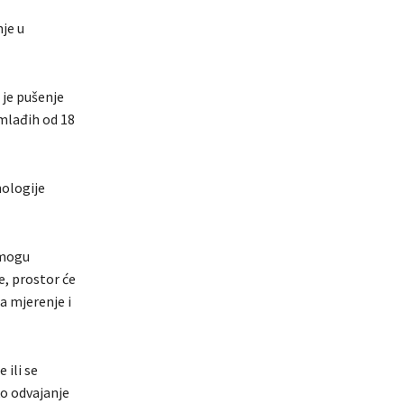
je u
 je pušenje
 mlađih od 18
nologije
 mogu
e, prostor će
a mjerenje i
 ili se
ko odvajanje