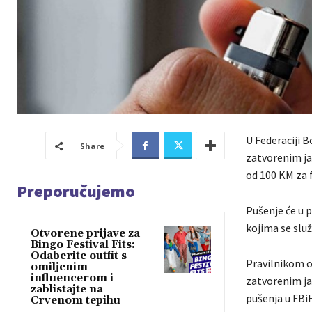
U Federaciji 
Share
zatvorenim ja
od 100 KM za f
Preporučujemo
Pušenje će u 
kojima se služ
Otvorene prijave za
Bingo Festival Fits:
Odaberite outfit s
Pravilnikom o
omiljenim
influencerom i
zatvorenim ja
zablistajte na
pušenja u FBi
Crvenom tepihu