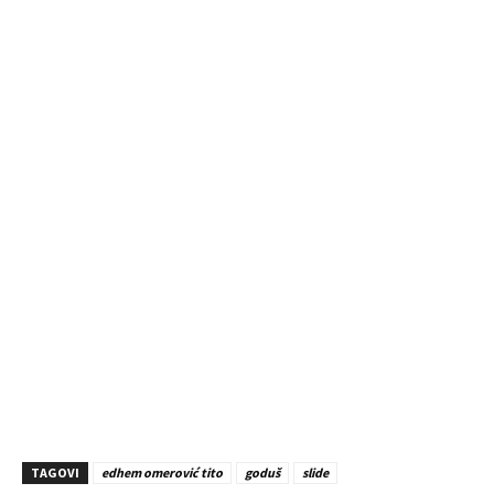
TAGOVI
edhem omerović tito
goduš
slide