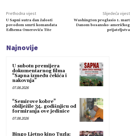
Prethodna vijest
Slijedeća vijest
U Sapni sutra dan žalosti
Washington proglasio 1. mart
povodom smrti komandata
Danom bosansko-američkog
Edhema Omerovića Tite
prijateljstva
Najnovije
U subotu premijera
dokumentarnog filma
“Sapna između čekića i
nakovnja”
07.08.2026
“Semirove kobre”
obilježile 34. godišnjicu od
formiranja ove jedinice
07.08.2026
Bingo Ljetno kino Tuzla: