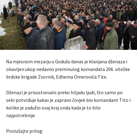
Na mjesnom mezarju u Godušu danas je klanjana dženaza i
obavljen ukop nedavno preminulog komandata 206. viteške
brdske brigade Zvornik, Edhema Omerovića Tite.
Dženazi je prisustvovalo preko hiljadu ljudi, što samo po
sebi potvrđuje kakav je zapravo čovjek bio komandant Tito i
koliko je zadužio ovaj kraj onda kada je to bilo
najpotrebnije.
Poslušajte prilog: