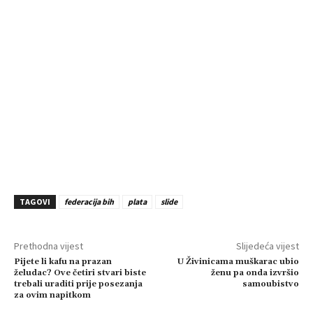
TAGOVI
federacija bih
plata
slide
Prethodna vijest
Slijedeća vijest
Pijete li kafu na prazan
U Živinicama muškarac ubio
želudac? Ove četiri stvari biste
ženu pa onda izvršio
trebali uraditi prije posezanja
samoubistvo
za ovim napitkom