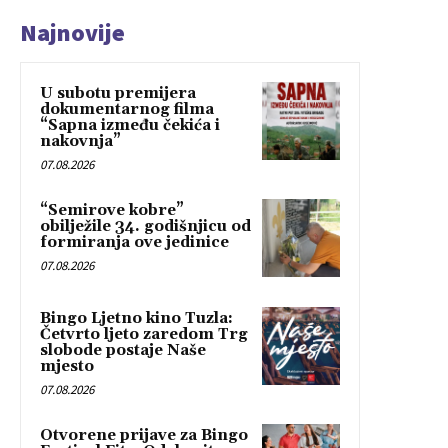
Najnovije
U subotu premijera
dokumentarnog filma
“Sapna između čekića i
nakovnja”
07.08.2026
“Semirove kobre”
obilježile 34. godišnjicu od
formiranja ove jedinice
07.08.2026
Bingo Ljetno kino Tuzla:
Četvrto ljeto zaredom Trg
slobode postaje Naše
mjesto
07.08.2026
Otvorene prijave za Bingo