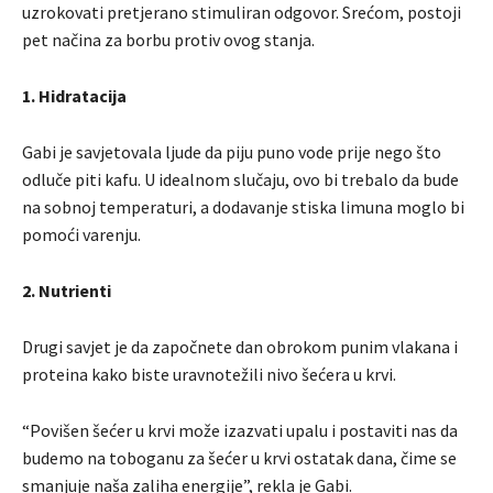
uzrokovati pretjerano stimuliran odgovor. Srećom, postoji
pet načina za borbu protiv ovog stanja.
1. Hidratacija
Gabi je savjetovala ljude da piju puno vode prije nego što
odluče piti kafu. U idealnom slučaju, ovo bi trebalo da bude
na sobnoj temperaturi, a dodavanje stiska limuna moglo bi
pomoći varenju.
2. Nutrienti
Drugi savjet je da započnete dan obrokom punim vlakana i
proteina kako biste uravnotežili nivo šećera u krvi.
“Povišen šećer u krvi može izazvati upalu i postaviti nas da
budemo na toboganu za šećer u krvi ostatak dana, čime se
smanjuje naša zaliha energije”, rekla je Gabi.