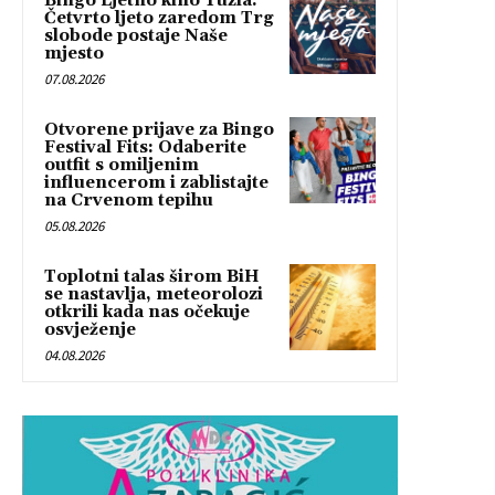
Bingo Ljetno kino Tuzla:
Četvrto ljeto zaredom Trg
slobode postaje Naše
mjesto
07.08.2026
Otvorene prijave za Bingo
Festival Fits: Odaberite
outfit s omiljenim
influencerom i zablistajte
na Crvenom tepihu
05.08.2026
Toplotni talas širom BiH
se nastavlja, meteorolozi
otkrili kada nas očekuje
osvježenje
04.08.2026