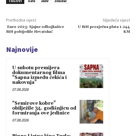
TAGOVI
kafa
slide
želudac
Prethodna vijest
Slijedeća vijest
Euro 2023: Sjajne odbojkašice
U BiH prosječna plata 1.244
BiH pobijedile Hrvatsku!
KM
Najnovije
U subotu premijera
dokumentarnog filma
“Sapna između čekića i
nakovnja”
07.08.2026
“Semirove kobre”
obilježile 34. godišnjicu od
formiranja ove jedinice
07.08.2026