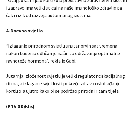
“Ovaj porast i pad kortizola predstavlja zdrav nervni sistem
i zapravo ima veliki uticaj na naše imunološko zdravlje pa
čak i rizik od razvoja autoimunog sistema.
4. Dnevno svjetlo
“Izlaganje prirodnom svjetlu unutar prvih sat vremena
nakon buđenja odličan je način za održavanje optimalne
ravnoteže hormona”, rekla je Gabi.
Jutarnja izloženost svjetlu je veliki regulator cirkadijalnog
ritma, a izlaganje svjetlosti pokreće zdravo oslobađanje
kortizola ujutro kako bi se podržao prirodni ritam tijela.
(RTV GD/klix)