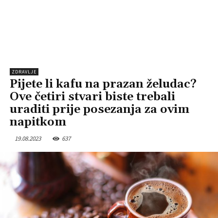
ZDRAVLJE
Pijete li kafu na prazan želudac?
Ove četiri stvari biste trebali
uraditi prije posezanja za ovim
napitkom
19.08.2023
637