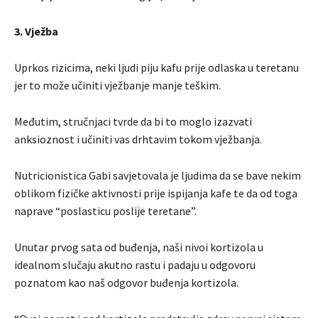
3. Vježba
Uprkos rizicima, neki ljudi piju kafu prije odlaska u teretanu
jer to može učiniti vježbanje manje teškim.
Međutim, stručnjaci tvrde da bi to moglo izazvati
anksioznost i učiniti vas drhtavim tokom vježbanja.
Nutricionistica Gabi savjetovala je ljudima da se bave nekim
oblikom fizičke aktivnosti prije ispijanja kafe te da od toga
naprave “poslasticu poslije teretane”.
Unutar prvog sata od buđenja, naši nivoi kortizola u
idealnom slučaju akutno rastu i padaju u odgovoru
poznatom kao naš odgovor buđenja kortizola.