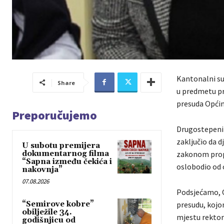
Kantonalni su
Share
u predmetu pr
presuda Općin
Preporučujemo
Drugostepeni s
zaključio da d
U subotu premijera
dokumentarnog filma
zakonom propi
“Sapna između čekića i
oslobodio od 
nakovnja”
07.08.2026
Podsjećamo, O
“Semirove kobre”
presudu, kojo
obilježile 34.
mjestu rektori
godišnjicu od