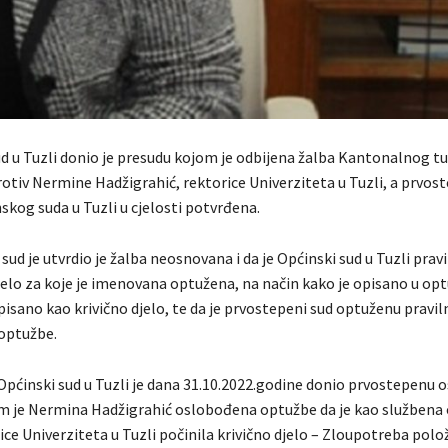
d u Tuzli donio je presudu kojom je odbijena žalba Kantonalnog tu
otiv Nermine Hadžigrahić, rektorice Univerziteta u Tuzli, a prvos
skog suda u Tuzli u cjelosti potvrđena.
ud je utvrdio je žalba neosnovana i da je Općinski sud u Tuzli prav
jelo za koje je imenovana optužena, na način kako je opisano u optu
sano kao krivično djelo, te da je prvostepeni sud optuženu pravil
optužbe.
pćinski sud u Tuzli je dana 31.10.2022.godine donio prvostepenu 
m je Nermina Hadžigrahić oslobođena optužbe da je kao službena
ce Univerziteta u Tuzli počinila krivično djelo – Zloupotreba položa