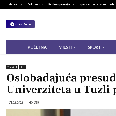
Marketing
Pokrivenost
Kodeks ponašanja
Izjava o transparentnosti
Glas Drine
POČETNA
VIJESTI
SPORT
VIJESTI
BIH
Oslobađajuća presuda
Univerziteta u Tuzli
31.03.2023
256