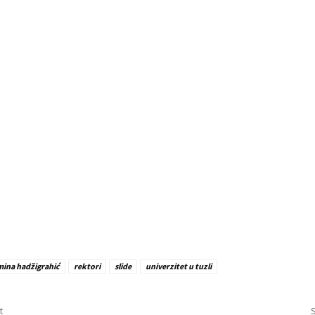
ina hadžigrahić
rektori
slide
univerzitet u tuzli
t
S