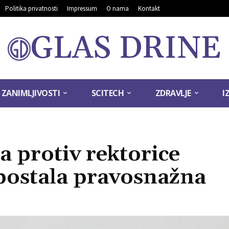
Politika privatnosti
Impressum
O nama
Kontakt
GLAS DRINE
ZANIMLJIVOSTI
SCITECH
ZDRAVLJE
I
 protiv rektorice
 postala pravosnažna