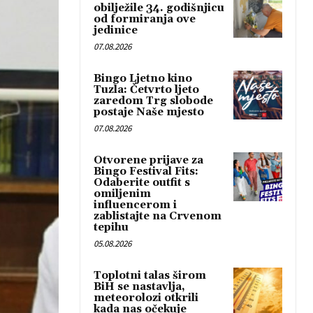
obilježile 34. godišnjicu
od formiranja ove
jedinice
07.08.2026
Bingo Ljetno kino
Tuzla: Četvrto ljeto
zaredom Trg slobode
postaje Naše mjesto
07.08.2026
Otvorene prijave za
Bingo Festival Fits:
Odaberite outfit s
omiljenim
influencerom i
zablistajte na Crvenom
tepihu
05.08.2026
Toplotni talas širom
BiH se nastavlja,
meteorolozi otkrili
kada nas očekuje