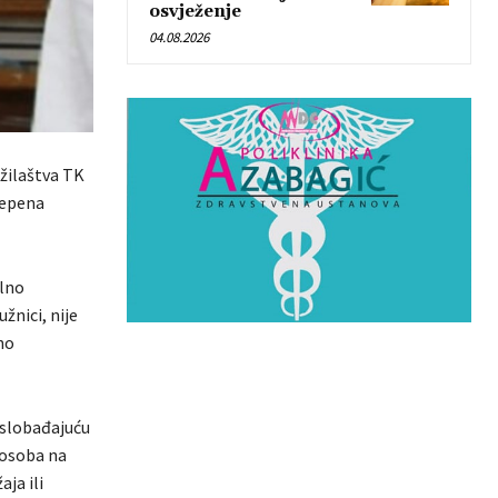
osvježenje
04.08.2026
žilaštva TK
tepena
ilno
žnici, nije
no
oslobađajuću
 osoba na
ja ili