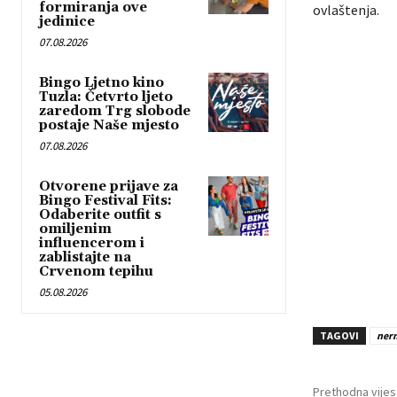
formiranja ove
ovlaštenja.
jedinice
07.08.2026
Bingo Ljetno kino
Tuzla: Četvrto ljeto
zaredom Trg slobode
postaje Naše mjesto
07.08.2026
Otvorene prijave za
Bingo Festival Fits:
Odaberite outfit s
omiljenim
influencerom i
zablistajte na
Crvenom tepihu
05.08.2026
TAGOVI
nerm
Prethodna vijes