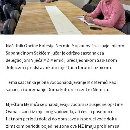
Načelnik Općine Kalesija Nermin Mujkanović sa savjetnikom
Sabahudinom Sakićem jučer je održao sastanak sa
delegacijom Vijeća MZ Memići, predsjednikom Salkanom
Joldićem i predstavnikom mještana Ibrom Loznicom.
Tema sastanka je bila vodosnabdijevanje MZ Memići kao i
sanacija i opremanje Doma kulture u centru Memića.
Mještani Memića se snabdijevaju vodom iz susjedne opštine
Osmaci kao i iz mjesnog vodovoda, ali često posebno u
ljetnom periodu dolazi do obustave u isporuci vode dok u
zimskom periodu pojedine zone ove MZ imaju problem sa