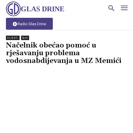
GLAS DRINE
Radio Glas Drine
VIJESTI
BIH
Načelnik obećao pomoć u
rješavanju problema
vodosnabdijevanja u MZ Memići