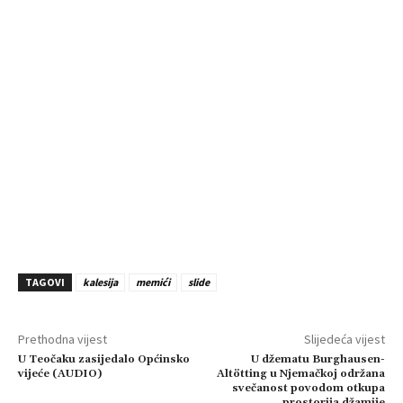
TAGOVI
kalesija
memići
slide
Prethodna vijest
Slijedeća vijest
U Teočaku zasijedalo Općinsko
U džematu Burghausen-
vijeće (AUDIO)
Altötting u Njemačkoj održana
svečanost povodom otkupa
prostorija džamije