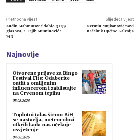
Prethodna vijest
Slijedeća vijest
Zudin Mahmutović dobio 3 079
Nermin Mujkanović novi
glasova, a Tajib Muminović 1
načelnik Općine Kalesija
743
Najnovije
Otvorene prijave za Bingo
Festival Fits: Odaberite
outfit s omiljenim
influencerom i zablistajte
na Crvenom tepihu
05.08.2026
Toplotni talas širom BiH
se nastavlja, meteorolozi
otkrili kada nas očekuje
osvježenje
04.08.2026