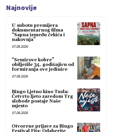
Najnovije
U subotu premijera
dokumentarnog filma
“Sapna između čekića i
nakovnja”
07.08.2026
“Semirove kobre”
obilježile 34. godišnjicu od
formiranja ove jedinice
07.08.2026
Bingo Ljetno kino Tuzla:
Četvrto ljeto zaredom Trg
slobode postaje Naše
mjesto
07.08.2026
Otvorene prijave za Bingo
Festival Fits: Odaberite