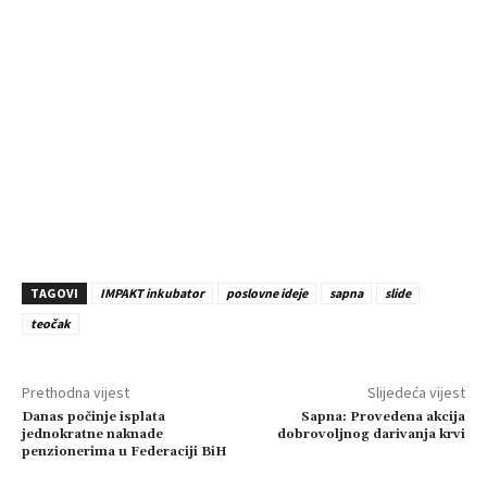
TAGOVI
IMPAKT inkubator
poslovne ideje
sapna
slide
teočak
Prethodna vijest
Slijedeća vijest
Danas počinje isplata
Sapna: Provedena akcija
jednokratne naknade
dobrovoljnog darivanja krvi
penzionerima u Federaciji BiH