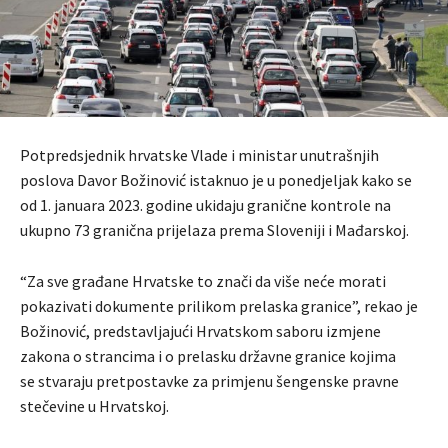
Potpredsjednik hrvatske Vlade i ministar unutrašnjih
poslova Davor Božinović istaknuo je u ponedjeljak kako se
od 1. januara 2023. godine ukidaju granične kontrole na
ukupno 73 granična prijelaza prema Sloveniji i Mađarskoj.
“Za sve građane Hrvatske to znači da više neće morati
pokazivati dokumente prilikom prelaska granice”, rekao je
Božinović, predstavljajući Hrvatskom saboru izmjene
zakona o strancima i o prelasku državne granice kojima
se stvaraju pretpostavke za primjenu šengenske pravne
stečevine u Hrvatskoj.