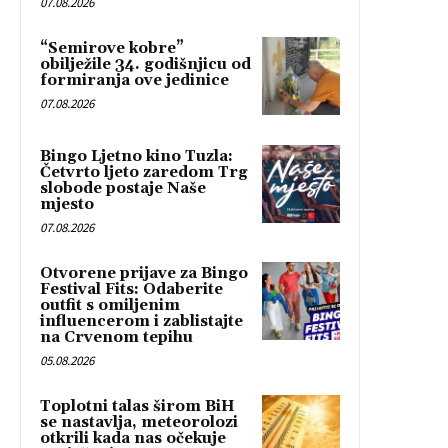
07.08.2026
“Semirove kobre”
obilježile 34. godišnjicu od
formiranja ove jedinice
07.08.2026
Bingo Ljetno kino Tuzla:
Četvrto ljeto zaredom Trg
slobode postaje Naše
mjesto
07.08.2026
Otvorene prijave za Bingo
Festival Fits: Odaberite
outfit s omiljenim
influencerom i zablistajte
na Crvenom tepihu
05.08.2026
Toplotni talas širom BiH
se nastavlja, meteorolozi
otkrili kada nas očekuje