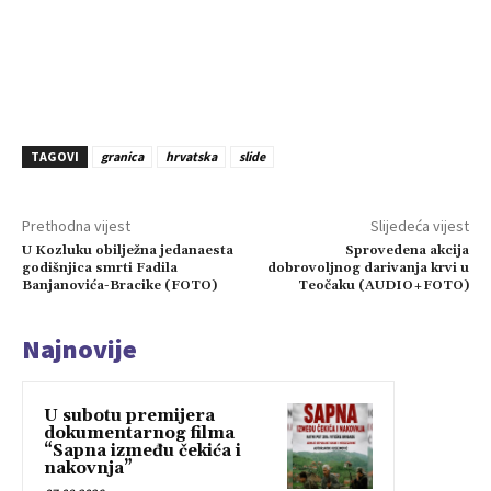
TAGOVI
granica
hrvatska
slide
Prethodna vijest
Slijedeća vijest
U Kozluku obilježna jedanaesta
Sprovedena akcija
godišnjica smrti Fadila
dobrovoljnog darivanja krvi u
Banjanovića-Bracike (FOTO)
Teočaku (AUDIO+FOTO)
Najnovije
U subotu premijera
dokumentarnog filma
“Sapna između čekića i
nakovnja”