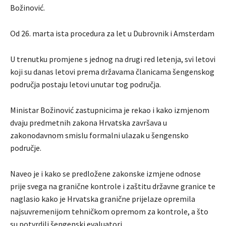
Božinović.
Od 26. marta ista procedura za let u Dubrovnik i Amsterdam
U trenutku promjene s jednog na drugi red letenja, svi letovi
koji su danas letovi prema državama članicama šengenskog
područja postaju letovi unutar tog područja.
Ministar Božinović zastupnicima je rekao i kako izmjenom
dvaju predmetnih zakona Hrvatska završava u
zakonodavnom smislu formalni ulazak u šengensko
područje.
Naveo je i kako se predložene zakonske izmjene odnose
prije svega na granične kontrole i zaštitu državne granice te
naglasio kako je Hrvatska granične prijelaze opremila
najsuvremenijom tehničkom opremom za kontrole, a što
su potvrdili šengenski evaluatori.