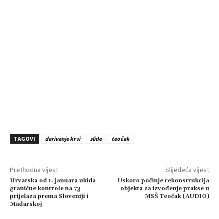
TAGOVI
darivanje krvi
slide
teočak
Prethodna vijest
Slijedeća vijest
Hrvatska od 1. januara ukida
Uskoro počinje rekonstrukcija
granične kontrole na 73
objekta za izvođenje prakse u
prijelaza prema Sloveniji i
MSŠ Teočak (AUDIO)
Mađarskoj