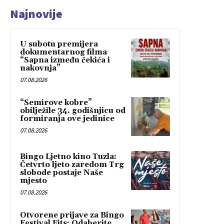
Najnovije
U subotu premijera
dokumentarnog filma
“Sapna između čekića i
nakovnja”
07.08.2026
“Semirove kobre”
obilježile 34. godišnjicu od
formiranja ove jedinice
07.08.2026
Bingo Ljetno kino Tuzla:
Četvrto ljeto zaredom Trg
slobode postaje Naše
mjesto
07.08.2026
Otvorene prijave za Bingo
Festival Fits: Odaberite