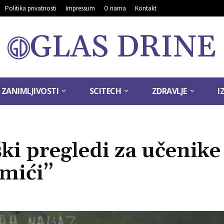
Politika privatnosti
Impressum
O nama
Kontakt
GLAS DRINE
ZANIMLJIVOSTI
SCITECH
ZDRAVLJE
I
ki pregledi za učenike 
mići”