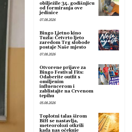
obilježile 34. godišnjicu
od formiranja ove
jedinice
07.08.2026
Bingo Ljetno kino
Tuzla: Četvrto ljeto
zaredom Trg slobode
postaje Naše mjesto
07.08.2026
Otvorene prijave za
Bingo Festival Fits:
Odaberite outfit s
omiljenim
influencerom i
zablistajte na Crvenom
tepihu
05.08.2026
Toplotni talas širom
BiH se nastavlja,
meteorolozi otkrili
kada nas očekuje