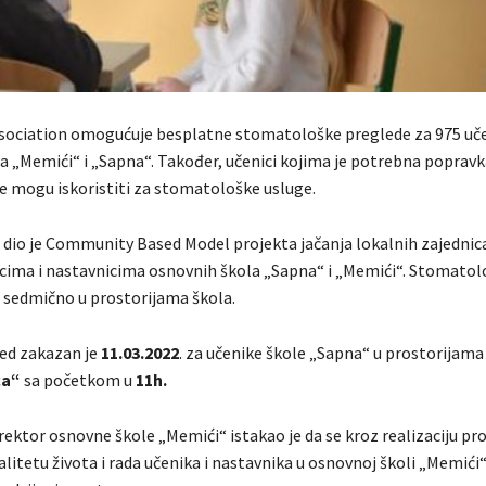
sociation omogućuje besplatne stomatološke preglede za 975 uč
a „Memići“ i „Sapna“. Također, učenici kojima je potrebna popravk
je mogu iskoristiti za stomatološke usluge.
 dio je Community Based Model projekta jačanja lokalnih zajednic
cima i nastavnicima osnovnih škola „Sapna“ i „Memići“. Stomatolo
se sedmično u prostorijama škola.
ed zakazan je
11.03.2022
. za učenike škole „Sapna“ u prostorijam
ca“
sa početkom u
11h.
irektor osnovne škole „Memići“ istakao je da se kroz realizaciju pr
alitetu života i rada učenika i nastavnika u osnovnoj školi „Memići“