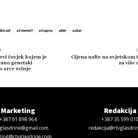
im aid
oš memići
oš sapna
slide
zubar
t
S
vi čovjek kojem je
Cijena nafte na svjetskom t
rano genetski
za više 
o srce svinje
Marketing
Redakcija
+387 61 898 964
+387 35 599 01
oglasdrine@gmail.com
redakcija@rtvglasdri
ing@rtvglasdrine.com