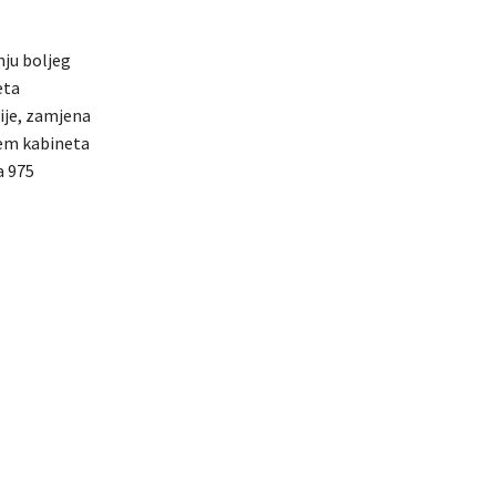
nju boljeg
eta
ije, zamjena
jem kabineta
a 975