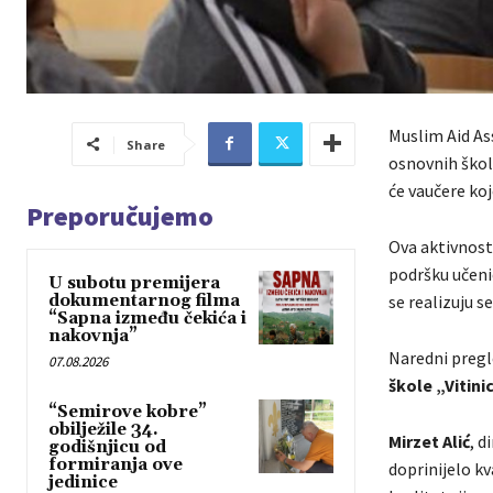
Muslim Aid As
Share
osnovnih škol
će vaučere ko
Preporučujemo
Ova aktivnost
podršku učeni
U subotu premijera
dokumentarnog filma
se realizuju 
“Sapna između čekića i
nakovnja”
Naredni pregl
07.08.2026
škole „Vitini
“Semirove kobre”
obilježile 34.
Mirzet Alić
, d
godišnjicu od
formiranja ove
doprinijelo kv
jedinice