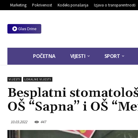
Marketing
Pokrivenost
Kodeks ponašanja
Izjava o transparentnosti
Glas Drine
POČETNA
VIJESTI
SPORT
VIJESTI
LOKALNE VIJESTI
Besplatni stomatološ
OŠ “Sapna” i OŠ “Me
10.03.2022
447