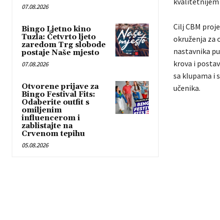
kvalitetnijem
07.08.2026
Cilj CBM proje
Bingo Ljetno kino
Tuzla: Četvrto ljeto
okruženja za o
zaredom Trg slobode
nastavnika pu
postaje Naše mjesto
krova i posta
07.08.2026
sa klupama i 
Otvorene prijave za
učenika.
Bingo Festival Fits:
Odaberite outfit s
omiljenim
influencerom i
zablistajte na
Crvenom tepihu
05.08.2026