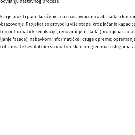
 odvijanju nastavnog procesa.
kta je pružiti podršku učenicima i nastavnicima ovih škola u kreira
brazovanje. Projekat se provodi u više etapa: kroz jačanje kapacit
tem informatičke edukacije; renoviranjem škola (promjena stolar
vljanje fasade); nabavkom informatičke i druge opreme; opreman
stolicama te besplatnim stomatološkim pregledima i uslugama z