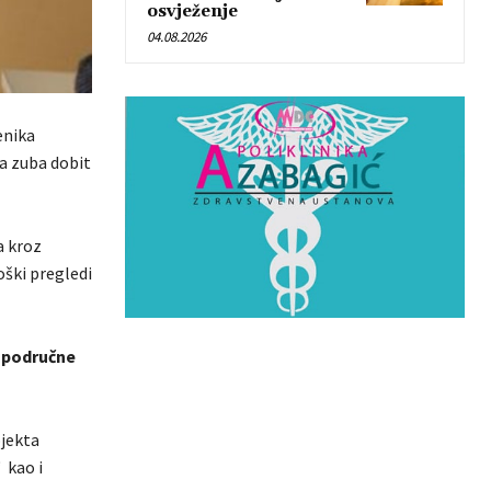
osvježenje
04.08.2026
enika
a zuba dobit
a kroz
ški pregledi
a
područne
ojekta
 kao i