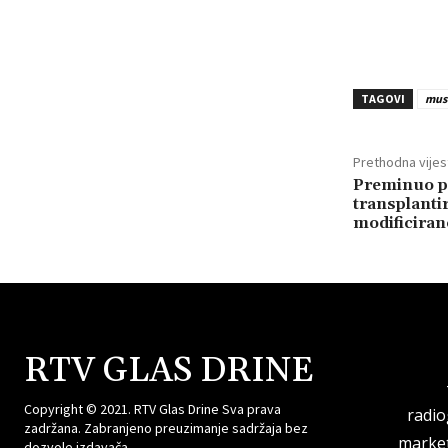
TAGOVI
musl
Prethodna vijes
Preminuo pr
transplanti
modificiran
RTV GLAS DRINE
Copyright © 2021. RTV Glas Drine Sva prava
radi
zadržana. Zabranjeno preuzimanje sadržaja bez
market
dozvole izdavača.