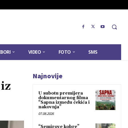
ZBORI
VIDEO
FOTO
SMS
Najnovije
iz
U subotu premijera
dokumentarnog filma
“Sapna između čekića i
nakovnja”
07.08.2026
“Semirove kobre”