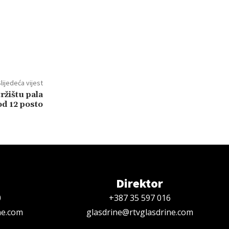
lijedeća vijest
ržištu pala
od 12 posto
Direktor
0
+387 35 597 016
ne.com
glasdrine@rtvglasdrine.com