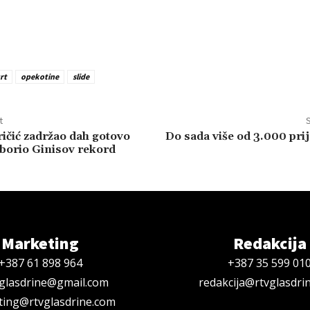
rt
opekotine
slide
t
S
ičić zadržao dah gotovo
Do sada više od 3.000 prij
oborio Ginisov rekord
Marketing
Redakcija
+387 61 898 964
+387 35 599 01
oglasdrine@gmail.com
redakcija@rtvglasdri
ing@rtvglasdrine.com