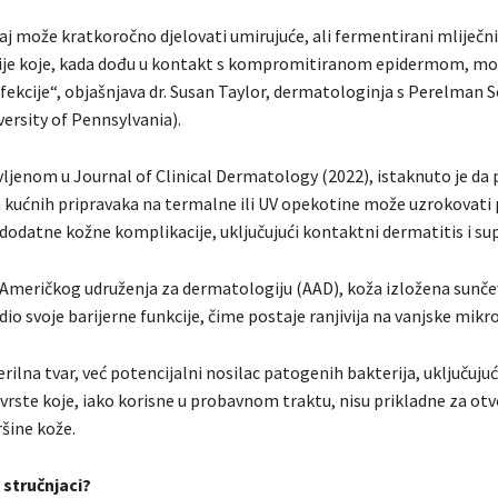
aj može kratkoročno djelovati umirujuće, ali fermentirani mliječni
ije koje, kada dođu u kontakt s kompromitiranom epidermom, mo
fekcije“, objašnjava dr. Susan Taylor, dermatologinja s Perelman S
ersity of Pennsylvania).
vljenom u Journal of Clinical Dermatology (2022), istaknuto je da
 kućnih pripravaka na termalne ili UV opekotine može uzrokovati
i dodatne kožne komplikacije, uključujući kontaktni dermatitis i sup
 Američkog udruženja za dermatologiju (AAD), koža izložena sun
dio svoje barijerne funkcije, čime postaje ranjivija na vanjske mik
erilna tvar, već potencijalni nosilac patogenih bakterija, uključujuć
vrste koje, iako korisne u probavnom traktu, nisu prikladne za otvo
šine kože.
 stručnjaci?