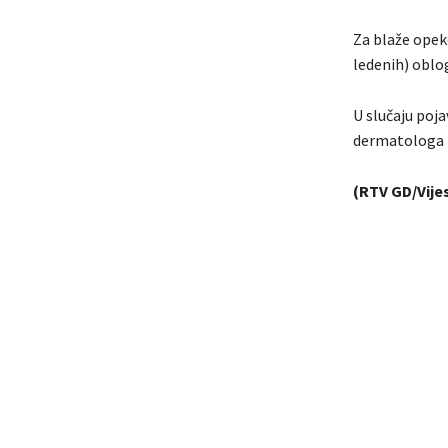
Za blaže opek
ledenih) oblog
U slučaju poja
dermatologa i
(RTV GD/Vijes