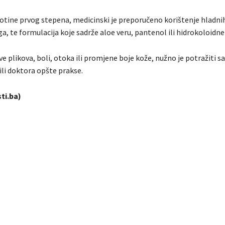
otine prvog stepena, medicinski je preporučeno korištenje hladni
a, te formulacija koje sadrže aloe veru, pantenol ili hidrokoloidne
ve plikova, boli, otoka ili promjene boje kože, nužno je potražiti sa
li doktora opšte prakse.
ti.ba)