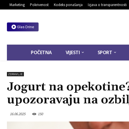
Marketing
Pokrivenost
Kodeks ponašanja
Izjava o transparentnosti
Glas Drine
POČETNA
VIJESTI
SPORT
ZDRAVLJE
Jogurt na opekotine
upozoravaju na ozbil
16.06.2025
150