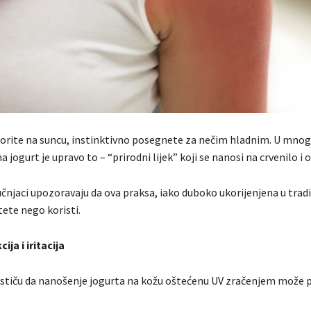
orite na suncu, instinktivno posegnete za nečim hladnim. U mno
jogurt je upravo to – “prirodni lijek” koji se nanosi na crvenilo i 
čnjaci upozoravaju da ova praksa, iako duboko ukorijenjena u tradi
štete nego koristi.
ija i iritacija
stiču da nanošenje jogurta na kožu oštećenu UV zračenjem može 