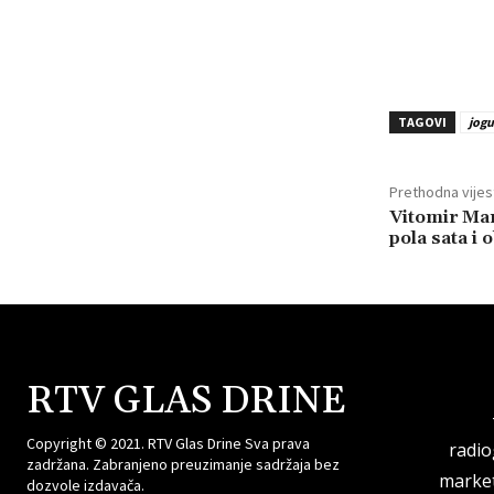
TAGOVI
jogu
Prethodna vijes
Vitomir Mar
pola sata i 
RTV GLAS DRINE
Copyright © 2021. RTV Glas Drine Sva prava
radi
zadržana. Zabranjeno preuzimanje sadržaja bez
market
dozvole izdavača.