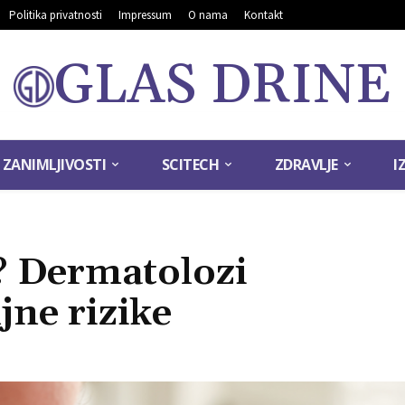
Politika privatnosti
Impressum
O nama
Kontakt
GLAS DRINE
ZANIMLJIVOSTI
SCITECH
ZDRAVLJE
I
? Dermatolozi
jne rizike