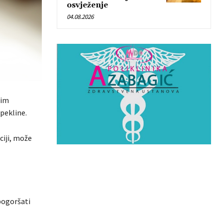
osvježenje
04.08.2026
gim
opekline.
ciji, može
pogoršati