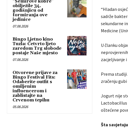
“Semirove kobre”
obilježile 34.
“Hladan osjeć
godišnjicu od
formiranja ove
sadrže bakter
jedinice
sekundarne in
07.08.2026
Medicine (Univ
Bingo Ljetno kino
Tuzla: Četvrto ljeto
U članku obja
zaredom Trg slobode
neprovjerenih
postaje Naše mjesto
zacjeljivanje 
07.08.2026
Otvorene prijave za
Prema studiji
Bingo Festival Fits:
zračenju gubi 
Odaberite outfit s
omiljenim
influencerom i
zablistajte na
Jogurt nije st
Crvenom tepihu
Lactobacillus 
05.08.2026
oštećene povr
Šta savjetuju