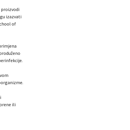
 proizvodi
gu izazvati
chool of
 primjena
 produženo
erinfekcije.
čevom
roorganizme.
i
rene ili