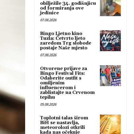
obilježile 34. godišnjicu
od formiranja ove
jedinice
07.08.2026
Bingo Ljetno kino
Tuzla: Četvrto ljeto
zaredom Trg slobode
postaje Naše mjesto
07.08.2026
Otvorene prijave za
Bingo Festival Fits:
Odaberite outfit s
omiljenim
influencerom i
zablistajte na Crvenom
tepihu
05.08.2026
Toplotni talas širom
BiH se nastavlja,
meteorolozi otkrili
kada nas očekuje