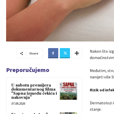
Nakon što izg
Share
domaćinstvima 
Preporučujemo
Međutim, stru
nanijeti više 
U subotu premijera
dokumentarnog filma
Rizik od infekc
“Sapna između čekića i
nakovnja”
Dermatolozi i
07.08.2026
stanje.