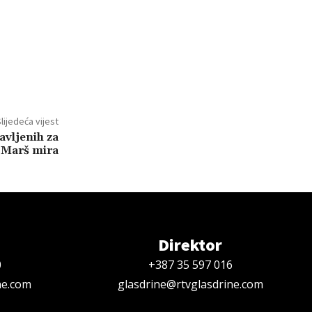
lijedeća vijest
avljenih za
Marš mira
Direktor
0
+387 35 597 016
ne.com
glasdrine@rtvglasdrine.com