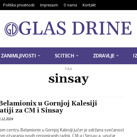
Politika privatnosti
Impressum
O nama
Kontakt
GLAS DRINE
ZANIMLJIVOSTI
SCITECH
ZDRAVLJE
I
TAG
sinsay
Belamionix u Gornjoj Kalesiji
atiji za CM i Sinsay
.12.2024
om centru Belamionix u Gornjoj Kalesiji jučer je održana svečanost
m otvaranja novih renomiranih radnji, CM-a i Sinsay-a, unutar