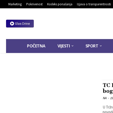
Marketing
Pokrivenost
Kodeks ponašanja
Izjava o transparentnosti
Glas Drine
POČETNA
VIJESTI
SPORT
TC 
bog
NA
-
19
U Tržn
povodo