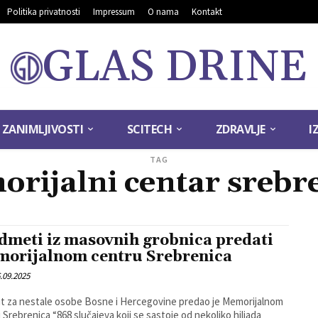
Politika privatnosti
Impressum
O nama
Kontakt
GLAS DRINE
ZANIMLJIVOSTI
SCITECH
ZDRAVLJE
I
TAG
rijalni centar srebr
dmeti iz masovnih grobnica predati
orijalnom centru Srebrenica
.09.2025
ut za nestale osobe Bosne i Hercegovine predao je Memorijalnom
 Srebrenica “868 slučajeva koji se sastoje od nekoliko hiljada