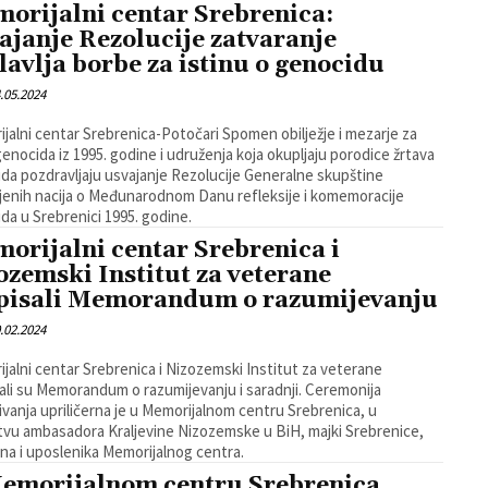
orijalni centar Srebrenica:
ajanje Rezolucije zatvaranje
lavlja borbe za istinu o genocidu
.05.2024
jalni centar Srebrenica-Potočari Spomen obilježje i mezarje za
genocida iz 1995. godine i udruženja koja okupljaju porodice žrtava
da pozdravljaju usvajanje Rezolucije Generalne skupštine
jenih nacija o Međunarodnom Danu refleksije i komemoracije
da u Srebrenici 1995. godine.
orijalni centar Srebrenica i
ozemski Institut za veterane
pisali Memorandum o razumijevanju
.02.2024
jalni centar Srebrenica i Nizozemski Institut za veterane
ali su Memorandum o razumijevanju i saradnji. Ceremonija
ivanja upriličerna je u Memorijalnom centru Srebrenica, u
tvu ambasadora Kraljevine Nizozemske u BiH, majki Srebrenice,
na i uposlenika Memorijalnog centra.
emorijalnom centru Srebrenica