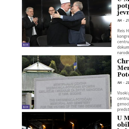
pot
jev
NA
-
27
Reis H
kongre
centru
BIH
dokume
narodi
Chr
Mem
Pot
NA
-
21
Visoki
centru
genoci
BIH
predst
U M
obi