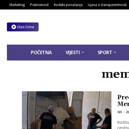
Marketing
Pokrivenost
Kodeks ponašanja
Izjava o transparentnosti
Glas Drine
POČETNA
VIJESTI
SPORT
memo
Pre
Mem
NA
-
26
Instit
centru