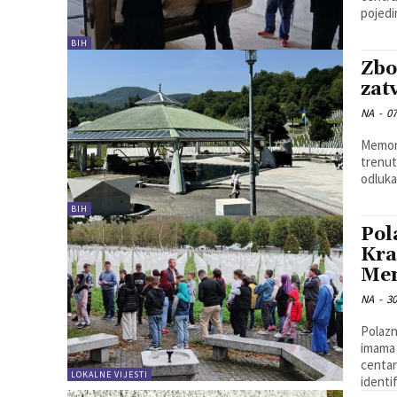
pojedi
BIH
Zbo
zat
NA
-
07
Memori
trenut
odluka
BIH
Pol
Kra
Mem
NA
-
30
Polazn
imama 
centar
LOKALNE VIJESTI
identi