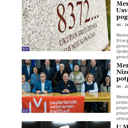
Mem
Usv
pog
NA
-
24
Memori
žrtve 
genoci
BIH
Ujedin
genoci
Mem
Niz
pot
NA
-
20
Memori
potpis
potpis
BIH
prisus
vetera
U M