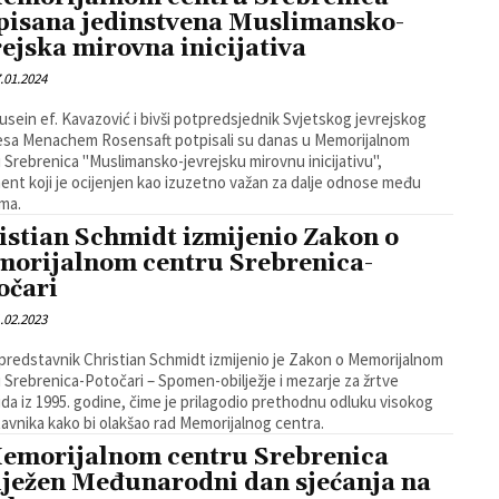
pisana jedinstvena Muslimansko-
rejska mirovna inicijativa
.01.2024
usein ef. Kavazović i bivši potpredsjednik Svjetskog jevrejskog
sa Menachem Rosensaft potpisali su danas u Memorijalnom
 Srebrenica "Muslimansko-jevrejsku mirovnu inicijativu",
nt koji je ocijenjen kao izuzetno važan za dalje odnose među
ma.
istian Schmidt izmijenio Zakon o
orijalnom centru Srebrenica-
očari
.02.2023
 predstavnik Christian Schmidt izmijenio je Zakon o Memorijalnom
 Srebrenica-Potočari – Spomen-obilježje i mezarje za žrtve
da iz 1995. godine, čime je prilagodio prethodnu odluku visokog
avnika kako bi olakšao rad Memorijalnog centra.
emorijalnom centru Srebrenica
lježen Međunarodni dan sjećanja na