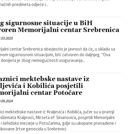
načnih predmeta odjeće i...
g sigurnosne situacije u BiH
voren Memorijalni centar Srebrenica
.03.2025
jalni centar Srebrenica obavjestio je javnost da će, u skladu sa
nom sigurnosnom situacijom, biti zatvoren do daljnjeg. "Ova
 donijeta je zbog nemogućnosti osiguravanja...
aznici mektebske nastave iz
ljevića i Kobilića posjetili
orijalni centar Potočare
.09.2024
ici mektebske nastave iz Kraljevića i Kobilića, jučer su u pratnji
džemata Kraljevići, Mirzeta ef. Sinanovića, posjetili Memorijalni
 i šehidsko mezarje u Potočarima, gdje su ukopane pronađene i
fikovane žrtve genocida u Srebrenici.