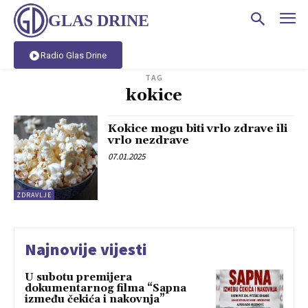
GLAS DRINE
Radio Glas Drine
TAG
kokice
Kokice mogu biti vrlo zdrave ili
vrlo nezdrave
07.01.2025
ZDRAVLJE
Najnovije vijesti
U subotu premijera
dokumentarnog filma “Sapna
između čekića i nakovnja”