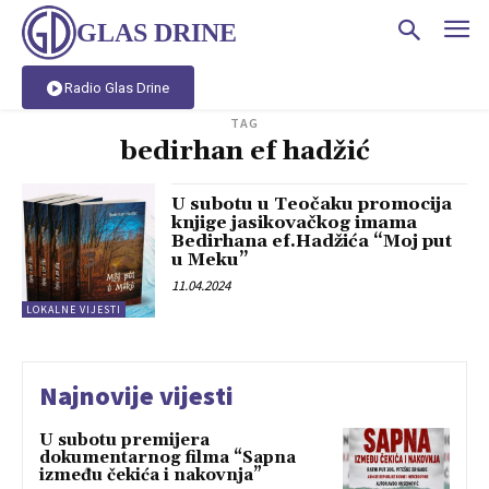
GLAS DRINE
Radio Glas Drine
TAG
bedirhan ef hadžić
U subotu u Teočaku promocija
knjige jasikovačkog imama
Bedirhana ef.Hadžića “Moj put
u Meku”
11.04.2024
LOKALNE VIJESTI
Najnovije vijesti
U subotu premijera
dokumentarnog filma “Sapna
između čekića i nakovnja”