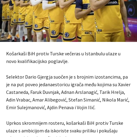
Košarkaši BiH protiv Turske večeras u Istanbulu ulaze u
novo kvalifikacijsko poglavlje.
Selektor Dario Gjergja suočen je s brojnim izostancima, pa
je na put poveo jedanaestoricu igrača među kojima su Xavier
Castaneda, Faruk Duvnjak, Adnan Arslanagić, Tarik Hrelja,
Adin Vrabac, Amar Alibegović, Stefan Simanić, Nikola Marić,
Emir Sulejmanović, Ajdin Penava i Vojin Ilić.
Uprkos skromnijem rosteru, košarkaši BiH protiv Turske
ulaze s ambicijom da iskoriste svaku priliku i pokušaju