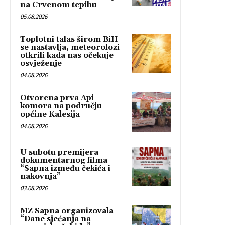
na Crvenom tepihu
05.08.2026
Toplotni talas širom BiH
se nastavlja, meteorolozi
otkrili kada nas očekuje
osvježenje
04.08.2026
Otvorena prva Api
komora na području
općine Kalesija
04.08.2026
U subotu premijera
dokumentarnog filma
“Sapna između čekića i
nakovnja”
03.08.2026
MZ Sapna organizovala
“Dane sjećanja na