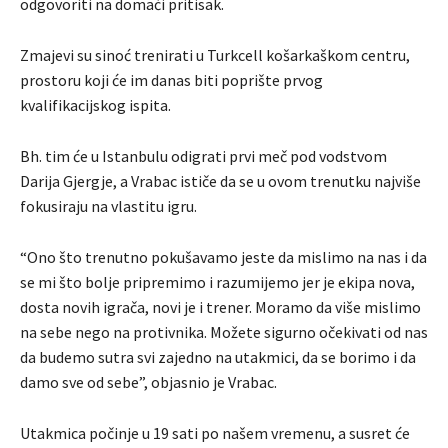
odgovoriti na domaći pritisak.
Zmajevi su sinoć trenirati u Turkcell košarkaškom centru,
prostoru koji će im danas biti poprište prvog
kvalifikacijskog ispita.
Bh. tim će u Istanbulu odigrati prvi meč pod vodstvom
Darija Gjergje, a Vrabac ističe da se u ovom trenutku najviše
fokusiraju na vlastitu igru.
“Ono što trenutno pokušavamo jeste da mislimo na nas i da
se mi što bolje pripremimo i razumijemo jer je ekipa nova,
dosta novih igrača, novi je i trener. Moramo da više mislimo
na sebe nego na protivnika. Možete sigurno očekivati od nas
da budemo sutra svi zajedno na utakmici, da se borimo i da
damo sve od sebe”, objasnio je Vrabac.
Utakmica počinje u 19 sati po našem vremenu, a susret će