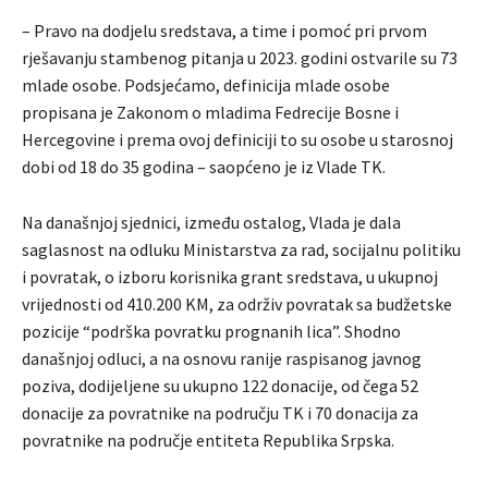
– Pravo na dodjelu sredstava, a time i pomoć pri prvom
rješavanju stambenog pitanja u 2023. godini ostvarile su 73
mlade osobe. Podsjećamo, definicija mlade osobe
propisana je Zakonom o mladima Fedrecije Bosne i
Hercegovine i prema ovoj definiciji to su osobe u starosnoj
dobi od 18 do 35 godina – saopćeno je iz Vlade TK.
Na današnjoj sjednici, između ostalog, Vlada je dala
saglasnost na odluku Ministarstva za rad, socijalnu politiku
i povratak, o izboru korisnika grant sredstava, u ukupnoj
vrijednosti od 410.200 KM, za održiv povratak sa budžetske
pozicije “podrška povratku prognanih lica”. Shodno
današnjoj odluci, a na osnovu ranije raspisanog javnog
poziva, dodijeljene su ukupno 122 donacije, od čega 52
donacije za povratnike na području TK i 70 donacija za
povratnike na područje entiteta Republika Srpska.