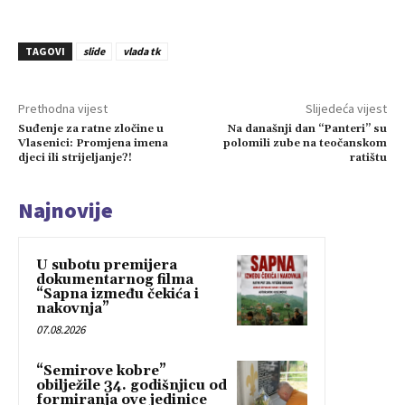
TAGOVI
slide
vlada tk
Prethodna vijest
Slijedeća vijest
Suđenje za ratne zločine u
Na današnji dan “Panteri” su
Vlasenici: Promjena imena
polomili zube na teočanskom
djeci ili strijeljanje?!
ratištu
Najnovije
U subotu premijera
dokumentarnog filma
“Sapna između čekića i
nakovnja”
07.08.2026
“Semirove kobre”
obilježile 34. godišnjicu od
formiranja ove jedinice