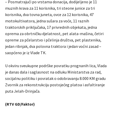
– Posmatrajući po vrstama donacija, dodijeljeno je 11
muznih krava za 11 korisnika, tri steone junice za tri
korisnika, dva tovna juneta, ovce za 12 korisnika, 47
motokultivatora, jedna sušara za voće, 11 raznih
traktorskih priključaka, 17 privrednih objekata, jedna
oprema za obrtničku djelatnost, pet alata-mašina, četiri
opreme za pčelarstvo i pčelinja društva, pet plastenika,
jedan ribnjak, dva polovna traktora i jedan voćni zasad –
saopćeno je iz Vlade TK.
U okviru sveukupne podrške povratku prognanih lica, Vlada
je danas dala i saglasnost na odluku Ministarstva za rad,
socijalnu politiku i povratak o odobravanju 8.000 KM gradu
Zvornik za rekonstrukciju postojećeg platoa i asfaltiranje
puta Jelah-Drinjača.
(RTV GD/Faktor)