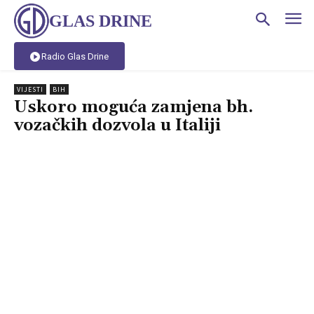
GLAS DRINE
Radio Glas Drine
VIJESTI
BIH
Uskoro moguća zamjena bh.
vozačkih dozvola u Italiji