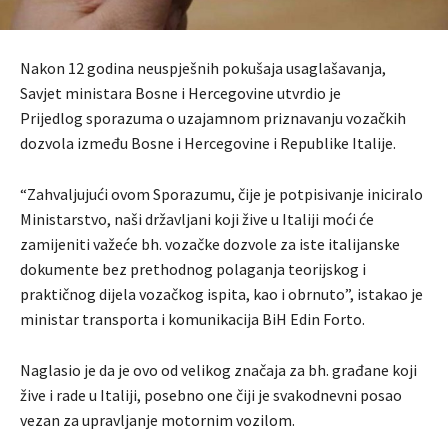
Nakon 12 godina neuspješnih pokušaja usaglašavanja,
Savjet ministara Bosne i Hercegovine utvrdio je
Prijedlog sporazuma o uzajamnom priznavanju vozačkih
dozvola između Bosne i Hercegovine i Republike Italije.
“Zahvaljujući ovom Sporazumu, čije je potpisivanje iniciralo
Ministarstvo, naši državljani koji žive u Italiji moći će
zamijeniti važeće bh. vozačke dozvole za iste italijanske
dokumente bez prethodnog polaganja teorijskog i
praktičnog dijela vozačkog ispita, kao i obrnuto”, istakao je
ministar transporta i komunikacija BiH Edin Forto.
Naglasio je da je ovo od velikog značaja za bh. građane koji
žive i rade u Italiji, posebno one čiji je svakodnevni posao
vezan za upravljanje motornim vozilom.