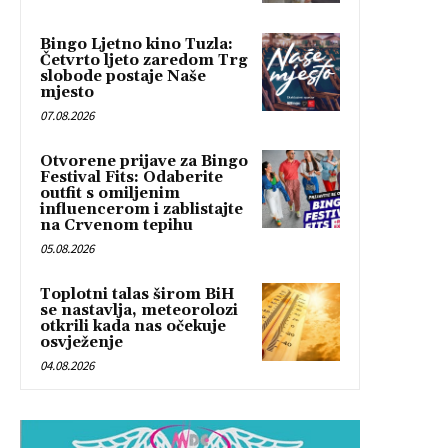
Bingo Ljetno kino Tuzla:
Četvrto ljeto zaredom Trg
slobode postaje Naše
mjesto
07.08.2026
Otvorene prijave za Bingo
Festival Fits: Odaberite
outfit s omiljenim
influencerom i zablistajte
na Crvenom tepihu
05.08.2026
Toplotni talas širom BiH
se nastavlja, meteorolozi
otkrili kada nas očekuje
osvježenje
04.08.2026