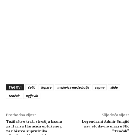
TAGOVI
čelić
lopare
majevica može bolje
sapna
slide
teočak
ugljevik
Prethodna vijest
Slijedeća vijest
Tužilaštvo traži strožiju kaznu
Legendarni Admir Smajić
za Harisa Haračića optuženog
savjetodavno ulazi u NK
za ubistvo supružnika
“Teočak”