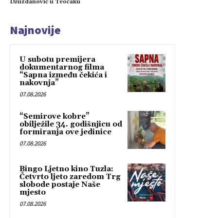
Džuzdanović u Teočaku
Najnovije
U subotu premijera
dokumentarnog filma
“Sapna između čekića i
nakovnja”
07.08.2026
“Semirove kobre”
obilježile 34. godišnjicu od
formiranja ove jedinice
07.08.2026
Bingo Ljetno kino Tuzla:
Četvrto ljeto zaredom Trg
slobode postaje Naše
mjesto
07.08.2026