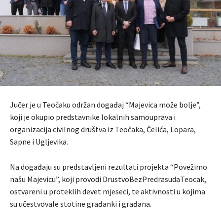
Jučer je u Teočaku održan događaj “Majevica može bolje”,
koji je okupio predstavnike lokalnih samouprava i
organizacija civilnog društva iz Teočaka, Čelića, Lopara,
Sapne i Ugljevika.
Na događaju su predstavljeni rezultati projekta “Povežimo
našu Majevicu”, koji provodi DrustvoBezPredrasudaTeocak,
ostvareni u proteklih devet mjeseci, te aktivnosti u kojima
su učestvovale stotine građanki i građana.