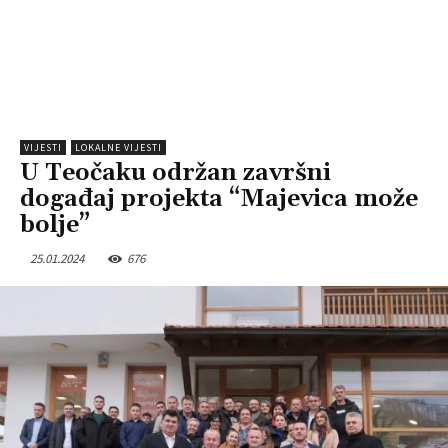
VIJESTI
LOKALNE VIJESTI
U Teočaku održan završni
događaj projekta “Majevica može
bolje”
25.01.2024
676