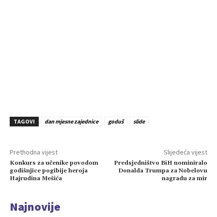
TAGOVI
dan mjesne zajednice
goduš
slide
Prethodna vijest
Slijedeća vijest
Konkurs za učenike povodom
Predsjedništvo BiH nominiralo
godišnjice pogibije heroja
Donalda Trumpa za Nobelovu
Hajrudina Mešića
nagradu za mir
Najnovije