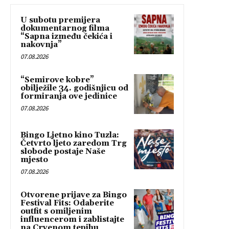
U subotu premijera
dokumentarnog filma
“Sapna između čekića i
nakovnja”
07.08.2026
“Semirove kobre”
obilježile 34. godišnjicu od
formiranja ove jedinice
07.08.2026
Bingo Ljetno kino Tuzla:
Četvrto ljeto zaredom Trg
slobode postaje Naše
mjesto
07.08.2026
Otvorene prijave za Bingo
Festival Fits: Odaberite
outfit s omiljenim
influencerom i zablistajte
na Crvenom tepihu