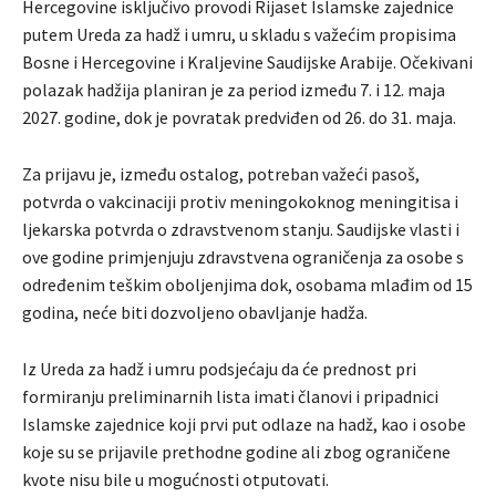
Hercegovine isključivo provodi Rijaset Islamske zajednice
putem Ureda za hadž i umru, u skladu s važećim propisima
Bosne i Hercegovine i Kraljevine Saudijske Arabije. Očekivani
polazak hadžija planiran je za period između 7. i 12. maja
2027. godine, dok je povratak predviđen od 26. do 31. maja.
Za prijavu je, između ostalog, potreban važeći pasoš,
potvrda o vakcinaciji protiv meningokoknog meningitisa i
ljekarska potvrda o zdravstvenom stanju. Saudijske vlasti i
ove godine primjenjuju zdravstvena ograničenja za osobe s
određenim teškim oboljenjima dok, osobama mlađim od 15
godina, neće biti dozvoljeno obavljanje hadža.
Iz Ureda za hadž i umru podsjećaju da će prednost pri
formiranju preliminarnih lista imati članovi i pripadnici
Islamske zajednice koji prvi put odlaze na hadž, kao i osobe
koje su se prijavile prethodne godine ali zbog ograničene
kvote nisu bile u mogućnosti otputovati.