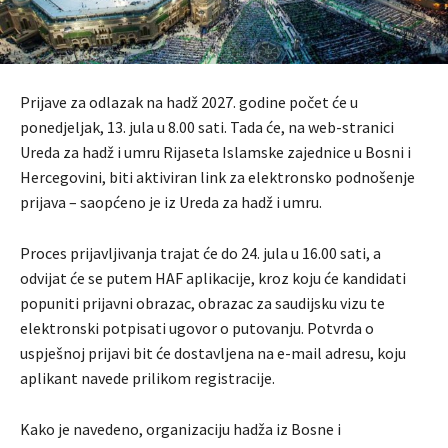
Prijave za odlazak na hadž 2027. godine počet će u
ponedjeljak, 13. jula u 8.00 sati. Tada će, na web-stranici
Ureda za hadž i umru Rijaseta Islamske zajednice u Bosni i
Hercegovini, biti aktiviran link za elektronsko podnošenje
prijava – saopćeno je iz Ureda za hadž i umru.
Proces prijavljivanja trajat će do 24. jula u 16.00 sati, a
odvijat će se putem HAF aplikacije, kroz koju će kandidati
popuniti prijavni obrazac, obrazac za saudijsku vizu te
elektronski potpisati ugovor o putovanju. Potvrda o
uspješnoj prijavi bit će dostavljena na e-mail adresu, koju
aplikant navede prilikom registracije.
Kako je navedeno, organizaciju hadža iz Bosne i