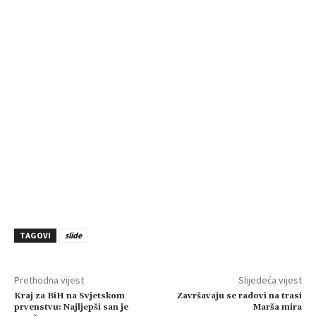
TAGOVI
slide
Prethodna vijest
Slijedeća vijest
Kraj za BiH na Svjetskom
Završavaju se radovi na trasi
prvenstvu: Najljepši san je
Marša mira