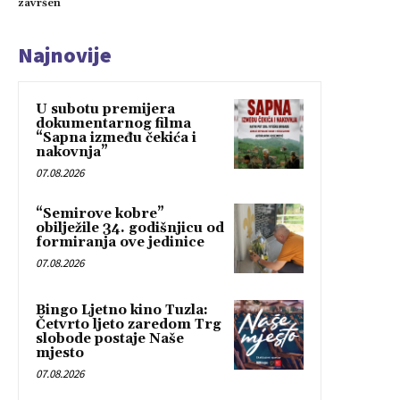
završen
Najnovije
U subotu premijera
dokumentarnog filma
“Sapna između čekića i
nakovnja”
07.08.2026
“Semirove kobre”
obilježile 34. godišnjicu od
formiranja ove jedinice
07.08.2026
Bingo Ljetno kino Tuzla:
Četvrto ljeto zaredom Trg
slobode postaje Naše
mjesto
07.08.2026