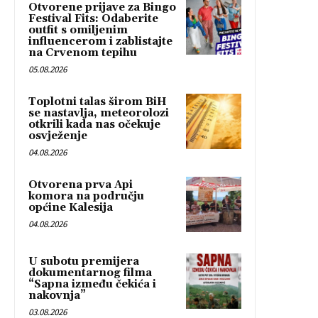
Otvorene prijave za Bingo
Festival Fits: Odaberite
outfit s omiljenim
influencerom i zablistajte
na Crvenom tepihu
05.08.2026
Toplotni talas širom BiH
se nastavlja, meteorolozi
otkrili kada nas očekuje
osvježenje
04.08.2026
Otvorena prva Api
komora na području
općine Kalesija
04.08.2026
U subotu premijera
dokumentarnog filma
“Sapna između čekića i
nakovnja”
03.08.2026