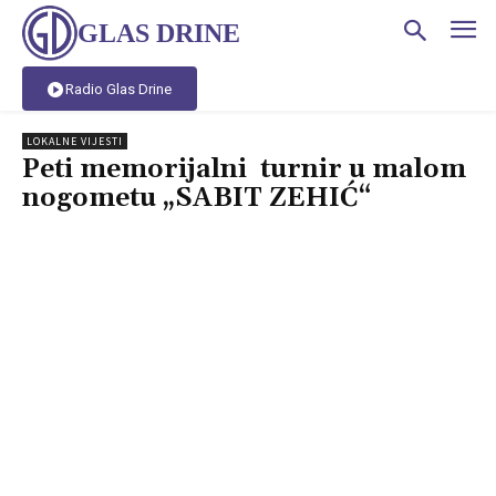
GLAS DRINE
Radio Glas Drine
LOKALNE VIJESTI
Peti memorijalni turnir u malom
nogometu „SABIT ZEHIĆ“