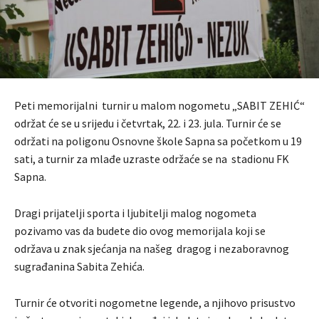
Peti memorijalni turnir u malom nogometu „SABIT ZEHIĆ“
održat će se u srijedu i četvrtak, 22. i 23. jula. Turnir će se
održati na poligonu Osnovne škole Sapna sa početkom u 19
sati, a turnir za mlađe uzraste održaće se na stadionu FK
Sapna.
Dragi prijatelji sporta i ljubitelji malog nogometa
pozivamo vas da budete dio ovog memorijala koji se
održava u znak sjećanja na našeg dragog i nezaboravnog
sugrađanina Sabita Zehića.
Turnir će otvoriti nogometne legende, a njihovo prisustvo