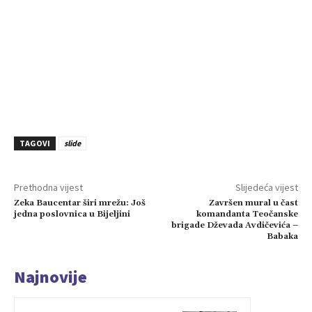
TAGOVI
slide
Prethodna vijest
Slijedeća vijest
Zeka Baucentar širi mrežu: Još
Završen mural u čast
jedna poslovnica u Bijeljini
komandanta Teočanske
brigade Dževada Avdičevića –
Babaka
Najnovije