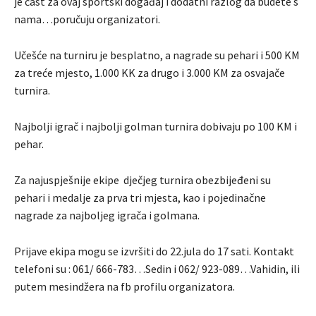
je čast za ovaj sportski događaj i dodatni razlog da budete s
nama…poručuju organizatori.
Učešće na turniru je besplatno, a nagrade su pehari i 500 KM
za treće mjesto, 1.000 KK za drugo i 3.000 KM za osvajače
turnira.
Najbolji igrač i najbolji golman turnira dobivaju po 100 KM i
pehar.
Za najuspješnije ekipe dječjeg turnira obezbijeđeni su
pehari i medalje za prva tri mjesta, kao i pojedinačne
nagrade za najboljeg igrača i golmana.
Prijave ekipa mogu se izvršiti do 22.jula do 17 sati. Kontakt
telefoni su : 061/ 666-783…Sedin i 062/ 923-089…Vahidin, ili
putem mesindžera na fb profilu organizatora.