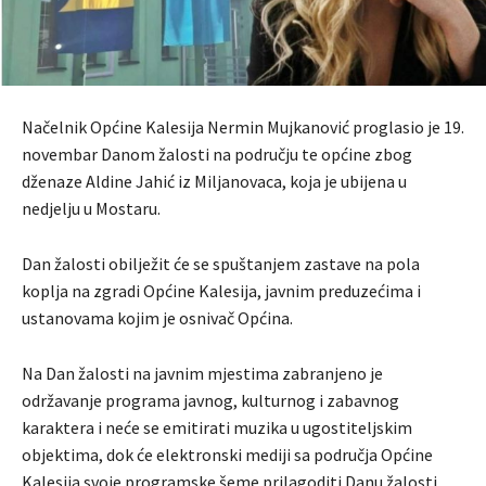
Načelnik Općine Kalesija Nermin Mujkanović proglasio je 19.
novembar Danom žalosti na području te općine zbog
dženaze Aldine Jahić iz Miljanovaca, koja je ubijena u
nedjelju u Mostaru.
Dan žalosti obilježit će se spuštanjem zastave na pola
koplja na zgradi Općine Kalesija, javnim preduzećima i
ustanovama kojim je osnivač Općina.
Na Dan žalosti na javnim mjestima zabranjeno je
održavanje programa javnog, kulturnog i zabavnog
karaktera i neće se emitirati muzika u ugostiteljskim
objektima, dok će elektronski mediji sa područja Općine
Kalesija svoje programske šeme prilagoditi Danu žalosti.