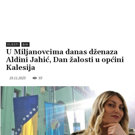
VIJESTI
BIH
U Miljanovcima danas dženaza
Aldini Jahić, Dan žalosti u općini
Kalesija
19.11.2025
93