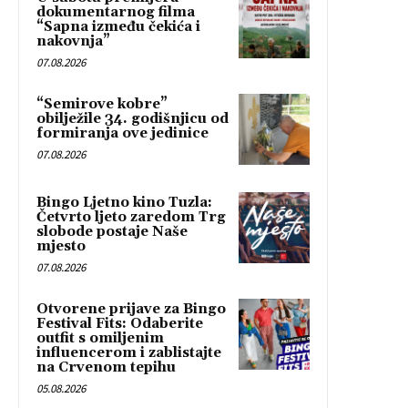
dokumentarnog filma
“Sapna između čekića i
nakovnja”
07.08.2026
“Semirove kobre”
obilježile 34. godišnjicu od
formiranja ove jedinice
07.08.2026
Bingo Ljetno kino Tuzla:
Četvrto ljeto zaredom Trg
slobode postaje Naše
mjesto
07.08.2026
Otvorene prijave za Bingo
Festival Fits: Odaberite
outfit s omiljenim
influencerom i zablistajte
na Crvenom tepihu
05.08.2026