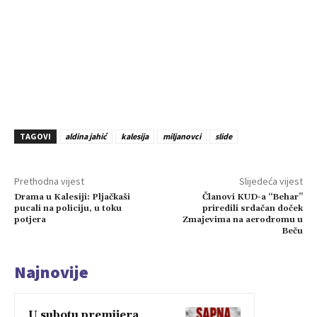
TAGOVI
aldina jahić
kalesija
miljanovci
slide
Prethodna vijest
Slijedeća vijest
Drama u Kalesiji: Pljačkaši
Članovi KUD-a “Behar”
pucali na policiju, u toku
priredili srdačan doček
potjera
Zmajevima na aerodromu u
Beču
Najnovije
U subotu premijera