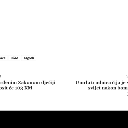
lica
slide
zagreb
t
S
vrđenim Zakonom dječiji
Umrla trudnica čija je s
osit će 103 KM
svijet nakon bom