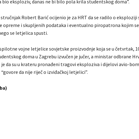
 bio eksploziv, danas ne bi bilo pola krila studentskog doma”.
 stručnjak Robert Barić ocijenio je za HRT da se radilo o eksploziji
 opreme i skupljenih podataka i eventualno piropatrona kojim se
ego se letjelica spusti.
spilotne vojne letjelice sovjetske proizvodnje koja se u četvrtak, 1
tudentskog doma u Zagrebu izvučen je jučer, a ministar odbrane Hr
je da su u krateru pronađeni tragovi eksploziva i dijelovi avio-bom
“govore da nije riječ o izviđačkoj letjelici”.
.ba)