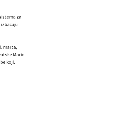
 sistema za
 izbacuju
0. marta,
vatske Mario
be koji,