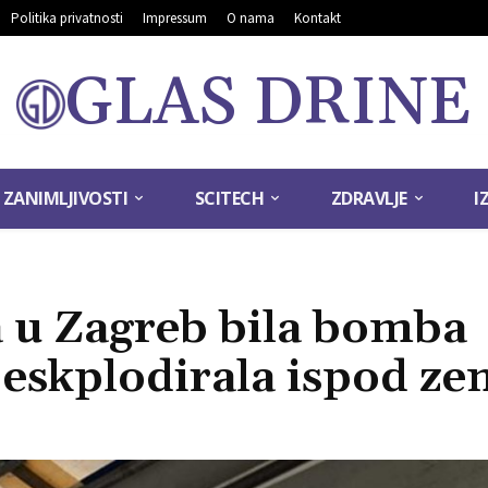
Politika privatnosti
Impressum
O nama
Kontakt
GLAS DRINE
ZANIMLJIVOSTI
SCITECH
ZDRAVLJE
I
ala u Zagreb bila bomba
 eskplodirala ispod ze