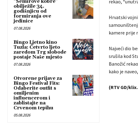
“Semirove kobre”
rekao, “unutra
obilježile 34.
godišnjicu od
formiranja ove
Hrvatski vojni
jedinice
samouništenje
07.08.2026
kamere prije n
Bingo Ljetno kino
Tuzla: Četvrto ljeto
Najveći dio be
zaredom Trg slobode
srušila kod S
postaje Naše mjesto
Banožić rekao 
07.08.2026
kako je naveo, 
Otvorene prijave za
Bingo Festival Fits:
(RTV GD/klix
Odaberite outfit s
omiljenim
influencerom i
zablistajte na
Crvenom tepihu
05.08.2026