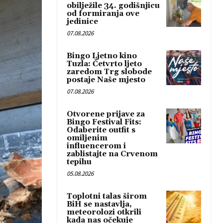
obilježile 34. godišnjicu
od formiranja ove
jedinice
07.08.2026
Bingo Ljetno kino
Tuzla: Četvrto ljeto
zaredom Trg slobode
postaje Naše mjesto
07.08.2026
Otvorene prijave za
Bingo Festival Fits:
Odaberite outfit s
omiljenim
influencerom i
zablistajte na Crvenom
tepihu
05.08.2026
Toplotni talas širom
BiH se nastavlja,
meteorolozi otkrili
kada nas očekuje