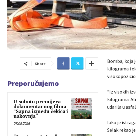
Bomba, koja je
Share
kilograma i ek
visokopozicio
Preporučujemo
“Iz visokih i
kilograma. Ali
U subotu premijera
dokumentarnog filma
udarila u asfa
“Sapna između čekića i
nakovnja”
Iako je istrag
07.08.2026
Selak rekao je