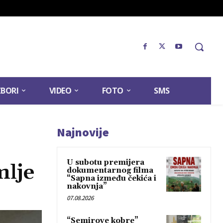
ZBORI
VIDEO
FOTO
SMS
Najnovije
U subotu premijera
mlje
dokumentarnog filma
“Sapna između čekića i
nakovnja”
07.08.2026
“Semirove kobre”