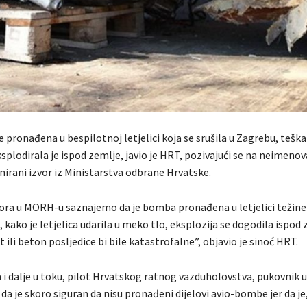
 pronađena u bespilotnoj letjelici koja se srušila u Zagrebu, teška
splodirala je ispod zemlje, javio je HRT, pozivajući se na neimenov
nirani izvor iz Ministarstva odbrane Hrvatske.
zvora u MORH-u saznajemo da je bomba pronađena u letjelici težine
, kako je letjelica udarila u meko tlo, eksplozija se dogodila ispod 
lt ili beton posljedice bi bile katastrofalne”, objavio je sinoć HRT.
a i dalje u toku, pilot Hrvatskog ratnog vazduholovstva, pukovnik u
 da je skoro siguran da nisu pronađeni dijelovi avio-bombe jer da je