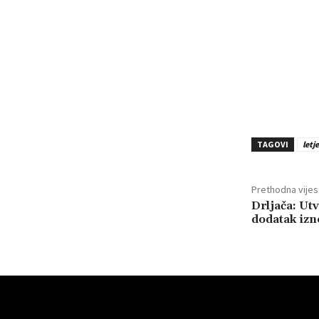
TAGOVI
letje
Prethodna vijes
Drljača: Ut
dodatak izn