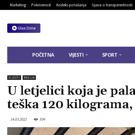
Marketing
Pokrivenost
Kodeks ponašanja
Izjava o transparentnosti
Glas Drine
POČETNA
VIJESTI
SPORT
VIJESTI
REGIJA
U letjelici koja je p
teška 120 kilograma,
14.03.2022
934