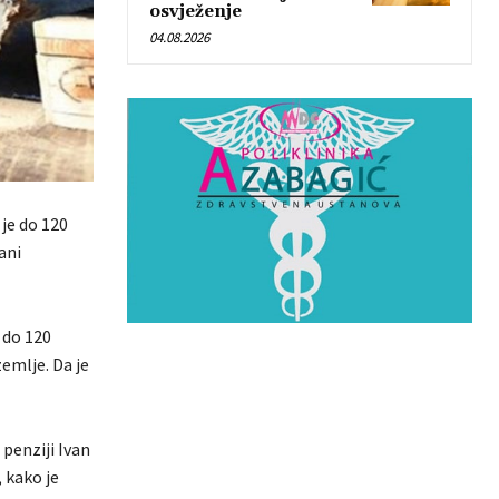
osvježenje
04.08.2026
 je do 120
ani
 do 120
zemlje. Da je
 penziji Ivan
, kako je