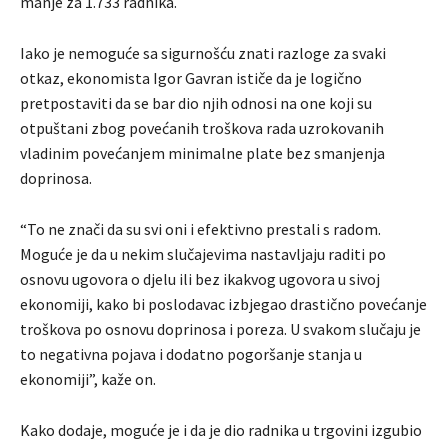
manje za 1.733 radnika.
Iako je nemoguće sa sigurnošću znati razloge za svaki
otkaz, ekonomista Igor Gavran ističe da je logično
pretpostaviti da se bar dio njih odnosi na one koji su
otpuštani zbog povećanih troškova rada uzrokovanih
vladinim povećanjem minimalne plate bez smanjenja
doprinosa.
“To ne znači da su svi oni i efektivno prestali s radom.
Moguće je da u nekim slučajevima nastavljaju raditi po
osnovu ugovora o djelu ili bez ikakvog ugovora u sivoj
ekonomiji, kako bi poslodavac izbjegao drastično povećanje
troškova po osnovu doprinosa i poreza. U svakom slučaju je
to negativna pojava i dodatno pogoršanje stanja u
ekonomiji”, kaže on.
Kako dodaje, moguće je i da je dio radnika u trgovini izgubio