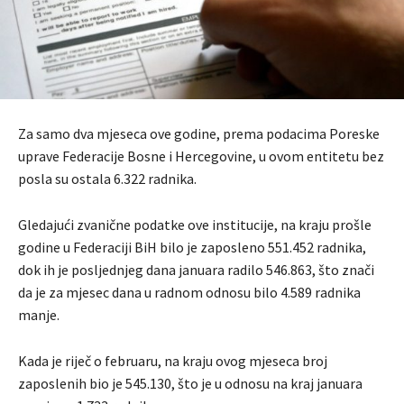
Za samo dva mjeseca ove godine, prema podacima Poreske
uprave Federacije Bosne i Hercegovine, u ovom entitetu bez
posla su ostala 6.322 radnika.
Gledajući zvanične podatke ove institucije, na kraju prošle
godine u Federaciji BiH bilo je zaposleno 551.452 radnika,
dok ih je posljednjeg dana januara radilo 546.863, što znači
da je za mjesec dana u radnom odnosu bilo 4.589 radnika
manje.
Kada je riječ o februaru, na kraju ovog mjeseca broj
zaposlenih bio je 545.130, što je u odnosu na kraj januara