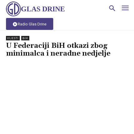
GLAS DRINE
Radio Glas Drine
VIJESTI
BIH
U Federaciji BiH otkazi zbog
minimalca i neradne nedjelje