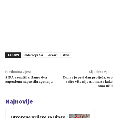
TAGOVI
federacija bih
otkazi
slide
Prethodna vijest
Slijedeća vijest
SIPA saopštila: Samo dva
Danas je prvi dan proljeća, evo
zaposlena napustila agenciju
zašto više nije 21. marta kako
smo učili
Najnovije
Otvorene prijave za Bingo