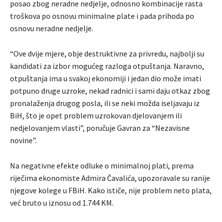
posao zbog neradne nedjelje, odnosno kombinacije rasta
troškova po osnovu minimalne plate i pada prihoda po
osnovu neradne nedjelje.
“Ove dvije mjere, obje destruktivne za privredu, najbolji su
kandidati za izbor mogućeg razloga otpuštanja. Naravno,
otpuštanja ima u svakoj ekonomiji i jedan dio može imati
potpuno druge uzroke, nekad radnici i sami daju otkaz zbog
pronalaženja drugog posla, ili se neki možda iseljavaju iz
BiH, što je opet problem uzrokovan djelovanjem ili
nedjelovanjem vlasti”, poručuje Gavran za “Nezavisne
novine”.
Na negativne efekte odluke o minimalnoj plati, prema
riječima ekonomiste Admira Čavalića, upozoravale su ranije
njegove kolege u FBiH. Kako ističe, nije problem neto plata,
već bruto u iznosu od 1.744 KM.