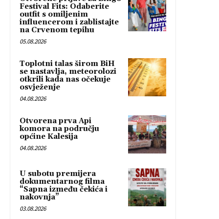
Festival Fits: Odaberite
outfit s omiljenim
influencerom i zablistajte
na Crvenom tepihu
05.08.2026
Toplotni talas širom BiH
se nastavlja, meteorolozi
otkrili kada nas očekuje
osvježenje
04.08.2026
Otvorena prva Api
komora na području
općine Kalesija
04.08.2026
U subotu premijera
dokumentarnog filma
“Sapna između čekića i
nakovnja”
03.08.2026