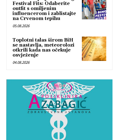
Festival Fits: Odaberite
outfit s omiljenim
influencerom i zablistajte
na Crvenom tepihu
05.08.2026
Toplotni talas širom BiH
se nastavlja, meteorolozi
otkrili kada nas očekuje
osvježenje
04.08.2026