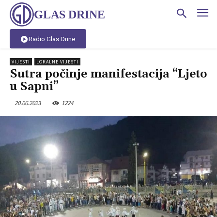
GLAS DRINE
Radio Glas Drine
VIJESTI
LOKALNE VIJESTI
Sutra počinje manifestacija “Ljeto
u Sapni”
20.06.2023
1224