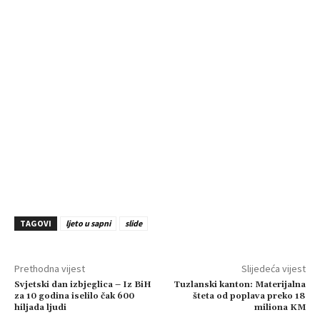
TAGOVI
ljeto u sapni
slide
Prethodna vijest
Slijedeća vijest
Svjetski dan izbjeglica – Iz BiH
Tuzlanski kanton: Materijalna
za 10 godina iselilo čak 600
šteta od poplava preko 18
hiljada ljudi
miliona KM