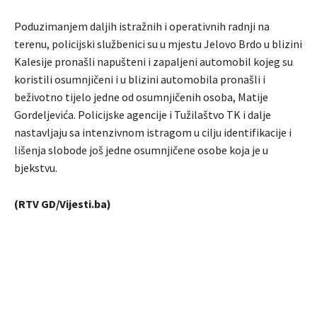
Poduzimanjem daljih istražnih i operativnih radnji na
terenu, policijski službenici su u mjestu Jelovo Brdo u blizini
Kalesije pronašli napušteni i zapaljeni automobil kojeg su
koristili osumnjičeni i u blizini automobila pronašli i
beživotno tijelo jedne od osumnjičenih osoba, Matije
Gordeljevića. Policijske agencije i Tužilaštvo TK i dalje
nastavljaju sa intenzivnom istragom u cilju identifikacije i
lišenja slobode još jedne osumnjičene osobe koja je u
bjekstvu.
(RTV GD/Vijesti.ba)