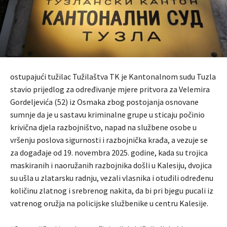
ostupajući tužilac Tužilaštva TK je Kantonalnom sudu Tuzla
stavio prijedlog za određivanje mjere pritvora za Velemira
Gordeljevića (52) iz Osmaka zbog postojanja osnovane
sumnje da je u sastavu kriminalne grupe u sticaju počinio
krivična djela razbojništvo, napad na službene osobe u
vršenju poslova sigurnosti i razbojnička krađa, a vezuje se
za događaje od 19. novembra 2025. godine, kada su trojica
maskiranih i naoružanih razbojnika došli u Kalesiju, dvojica
su ušla u zlatarsku radnju, vezali vlasnika i otuđili određenu
količinu zlatnog i srebrenog nakita, da bi pri bjegu pucali iz
vatrenog oružja na policijske službenike u centru Kalesije.