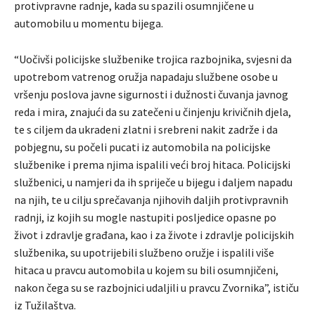
protivpravne radnje, kada su spazili osumnjičene u
automobilu u momentu bijega.
“Uočivši policijske službenike trojica razbojnika, svjesni da
upotrebom vatrenog oružja napadaju službene osobe u
vršenju poslova javne sigurnosti i dužnosti čuvanja javnog
reda i mira, znajući da su zatečeni u činjenju krivičnih djela,
te s ciljem da ukradeni zlatni i srebreni nakit zadrže i da
pobjegnu, su počeli pucati iz automobila na policijske
službenike i prema njima ispalili veći broj hitaca. Policijski
službenici, u namjeri da ih spriječe u bijegu i daljem napadu
na njih, te u cilju sprečavanja njihovih daljih protivpravnih
radnji, iz kojih su mogle nastupiti posljedice opasne po
život i zdravlje građana, kao i za živote i zdravlje policijskih
službenika, su upotrijebili službeno oružje i ispalili više
hitaca u pravcu automobila u kojem su bili osumnjičeni,
nakon čega su se razbojnici udaljili u pravcu Zvornika”, ističu
iz Tužilaštva.