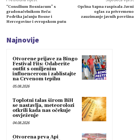
“Consilium Bosniacum” s
Općina Sapna raspisala Javni
gradonačelnikom Beča:
oglas za privremeno
Podrška jačanju Bosne i
zauzimanje javnih površina
Hercegovine i evropskom putu
Najnovije
Otvorene prijave za Bingo
Festival Fits: Odaberite
outfit s omiljenim
influencerom i zablistajte
na Crvenom tepihu
05.08.2026
Toplotni talas širom BiH
se nastavlja, meteorolozi
otkrili kada nas očekuje
osvježenje
04.08.2026
Otvorena prva Api