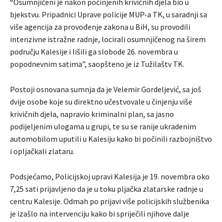
“Osumnjičeni je nakon počinjenih krivičnih djela bio u
bjekstvu. Pripadnici Uprave policije MUP-a TK, u saradnji sa
više agencija za provođenje zakona u BiH, su provodili
intenzivne istražne radnje, locirali osumnjičenog na širem
području Kalesije i lišili ga slobode 26. novembra u
popodnevnim satima”, saopšteno je iz Tužilaštv TK.
Postoji osnovana sumnja da je Velemir Gordeljević, sa još
dvije osobe koje su direktno učestvovale u činjenju više
krivičnih djela, napravio kriminalni plan, sa jasno
podijeljenim ulogama u grupi, te su se ranije ukradenim
automobilom uputili u Kalesiju kako bi počinili razbojništvo
i opljačkali zlataru.
Podsjećamo, Policijskoj upravi Kalesija je 19. novembra oko
7,25 sati prijavljeno da je u toku pljačka zlatarske radnje u
centru Kalesije. Odmah po prijavi više policijskih službenika
je izašlo na intervenciju kako bi spriječili njihove dalje