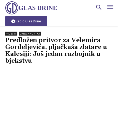
GLAS DRINE
Radio Glas Drine
VIJESTI
CRNA HRONIKA
Predložen pritvor za Velemira
Gordeljevića, pljačkaša zlatare u
Kalesiji: Još jedan razbojnik u
bjekstvu