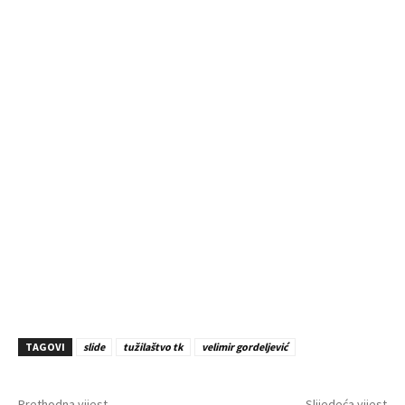
TAGOVI
slide
tužilaštvo tk
velimir gordeljević
Prethodna vijest
Slijedeća vijest