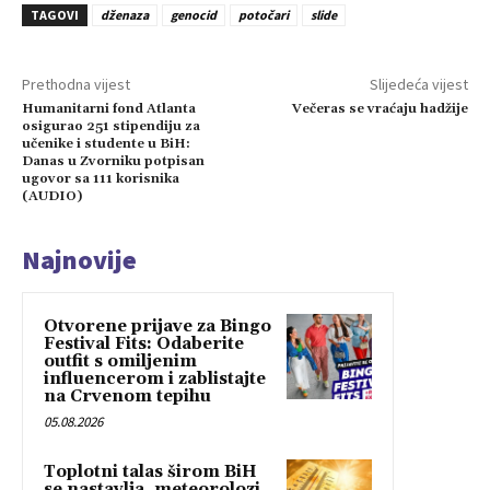
TAGOVI
dženaza
genocid
potočari
slide
Prethodna vijest
Slijedeća vijest
Humanitarni fond Atlanta
Večeras se vraćaju hadžije
osigurao 251 stipendiju za
učenike i studente u BiH:
Danas u Zvorniku potpisan
ugovor sa 111 korisnika
(AUDIO)
Najnovije
Otvorene prijave za Bingo
Festival Fits: Odaberite
outfit s omiljenim
influencerom i zablistajte
na Crvenom tepihu
05.08.2026
Toplotni talas širom BiH
se nastavlja, meteorolozi