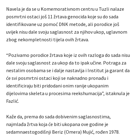
Navela je da se u Komemorativnom centru u Tuzli nalaze
posmrtni ostaci još 11 žrtava genocida koje su do sada
identifikovane uz pomoć DNK metode, ali porodice još
uvijek nisu dale svoju saglasnost za njihov ukop, uglavnom
zbog nekompletnosti tijela ovih žrtava.
“Pozivamo porodice žrtava koje iz ovih razloga do sada nisu
dale svoju saglasnost za ukop da to ipak učine. Potraga za
nestalim osobama se i dalje nastavlja i Institut ja garant da
će svi posmrtni ostaci koji se naknadno pronađu i
identificiraju biti pridodani onim ranije ukopanim
dijelovima skeleta u procesima reekshumacija”, istaknula je
Fazlić.
Kaže da, prema do sada dobivenim saglasnostima,
najmlađa žrtva koja će biti ukopana ove godine je
sedamnaestogodišnji Beriz (Omera) Mujić, rođen 1978.