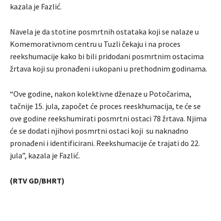
kazala je Fazlić.
Navela je da stotine posmrtnih ostataka koji se nalaze u
Komemorativnom centru u Tuzli čekaju i na proces
reekshumacije kako bi bili pridodani posmrtnim ostacima
žrtava koji su pronađeni i ukopani u prethodnim godinama.
“Ove godine, nakon kolektivne dženaze u Potočarima,
tačnije 15. jula, započet će proces reeskhumacija, te će se
ove godine reekshumirati posmrtni ostaci 78 žrtava. Njima
će se dodati njihovi posmrtni ostaci koji su naknadno
pronađeni i identificirani. Reekshumacije će trajati do 22.
jula”, kazala je Fazlić.
(RTV GD/BHRT)