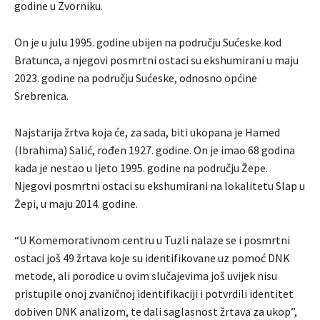
godine u Zvorniku.
On je u julu 1995. godine ubijen na području Sućeske kod
Bratunca, a njegovi posmrtni ostaci su ekshumirani u maju
2023. godine na području Sućeske, odnosno općine
Srebrenica.
Najstarija žrtva koja će, za sada, biti ukopana je Hamed
(Ibrahima) Salić, rođen 1927. godine. On je imao 68 godina
kada je nestao u ljeto 1995. godine na području Žepe.
Njegovi posmrtni ostaci su ekshumirani na lokalitetu Slap u
Žepi, u maju 2014. godine.
“U Komemorativnom centru u Tuzli nalaze se i posmrtni
ostaci još 49 žrtava koje su identifikovane uz pomoć DNK
metode, ali porodice u ovim slučajevima još uvijek nisu
pristupile onoj zvaničnoj identifikaciji i potvrdili identitet
dobiven DNK analizom, te dali saglasnost žrtava za ukop”,