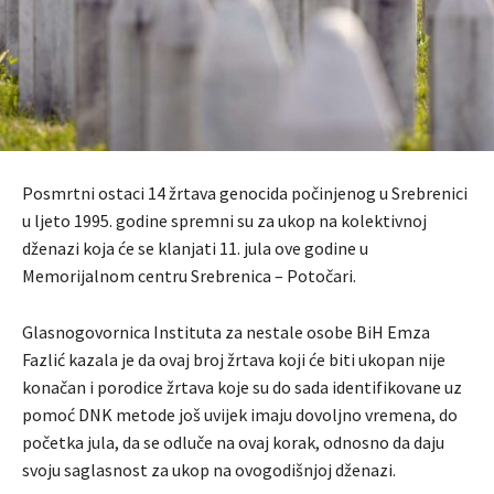
Posmrtni ostaci 14 žrtava genocida počinjenog u Srebrenici
u ljeto 1995. godine spremni su za ukop na kolektivnoj
dženazi koja će se klanjati 11. jula ove godine u
Memorijalnom centru Srebrenica – Potočari.
Glasnogovornica Instituta za nestale osobe BiH Emza
Fazlić kazala je da ovaj broj žrtava koji će biti ukopan nije
konačan i porodice žrtava koje su do sada identifikovane uz
pomoć DNK metode još uvijek imaju dovoljno vremena, do
početka jula, da se odluče na ovaj korak, odnosno da daju
svoju saglasnost za ukop na ovogodišnjoj dženazi.