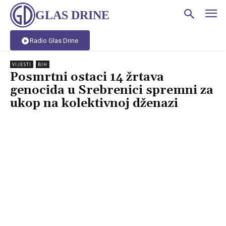
GLAS DRINE
Radio Glas Drine
VIJESTI
BIH
Posmrtni ostaci 14 žrtava
genocida u Srebrenici spremni za
ukop na kolektivnoj dženazi