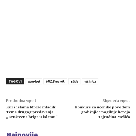
TAGOVI
mevlud
MIZ Zvornik
slide
vitinica
Prethodna vijest
Slijedeća vijest
Kurs islama Mreže mladih:
Konkurs za učenike povodom
Tema drugog predavanja
godišnjice pogibije heroja
„Društvena briga u islamu“
Hajrudina Mešića
Najnovije