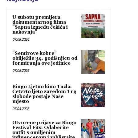
U subotu premijera
dokumentarnog filma
“Sapna između čekića i
nakovnja”
07.08.2026
“Semirove kobre”
obilježile 34. godišnjicu od
formiranja ove jedinice
07.08.2026
Bingo Ljetno kino Tuzla:
Četvrto ljeto zaredom Trg
slobode postaje Naše
mjesto
07.08.2026
Otvorene prijave za Bingo
Festival Fits: Odaberite
outfit s omiljenim
influencerom i zablistajte