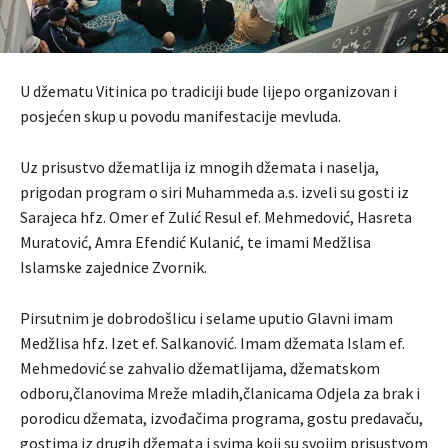
U džematu Vitinica po tradiciji bude lijepo organizovan i
posjećen skup u povodu manifestacije mevluda.
Uz prisustvo džematlija iz mnogih džemata i naselja,
prigodan program o siri Muhammeda a.s. izveli su gosti iz
Sarajeca hfz. Omer ef Zulić Resul ef. Mehmedović, Hasreta
Muratović, Amra Efendić Kulanić, te imami Medžlisa
Islamske zajednice Zvornik.
Pirsutnim je dobrodošlicu i selame uputio Glavni imam
Medžlisa hfz. Izet ef. Salkanović. Imam džemata Islam ef.
Mehmedović se zahvalio džematlijama, džematskom
odboru,članovima Mreže mladih,članicama Odjela za brak i
porodicu džemata, izvođačima programa, gostu predavaču,
gostima iz drugih džemata i svima koji su svojim prisustvom