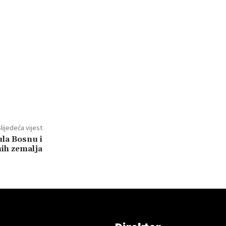
lijedeća vijest
la Bosnu i
nih zemalja