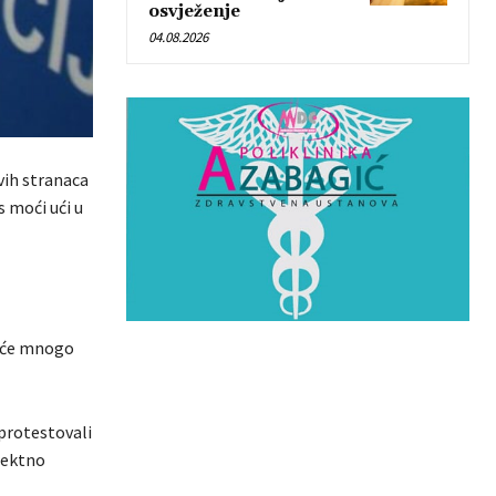
osvježenje
04.08.2026
vih stranaca
s moći ući u
o će mnogo
 protestovali
irektno