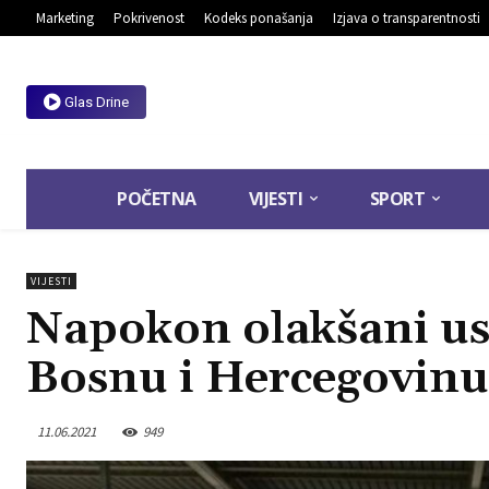
Marketing
Pokrivenost
Kodeks ponašanja
Izjava o transparentnosti
Glas Drine
POČETNA
VIJESTI
SPORT
VIJESTI
Napokon olakšani usl
Bosnu i Hercegovinu
11.06.2021
949