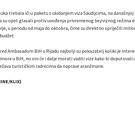
luka trebala ići u paketu s ukidanjem viza Saudijcima, na današnjoj 
a su opet glasali protiv uvođenja privremenog bezviznog režima 
ije, u periodu od maja do oktobra, čime su direktno spriječili mili
 budžet.
red Ambasadom BiH u Rijadu najbolji su pokazatelj koliki je intere
more u BiH, no oni će i dalje morati vaditi vize kako bi doputovali 
težava turističkim radnicima da naprave aranžmane.
INE/KLIX)