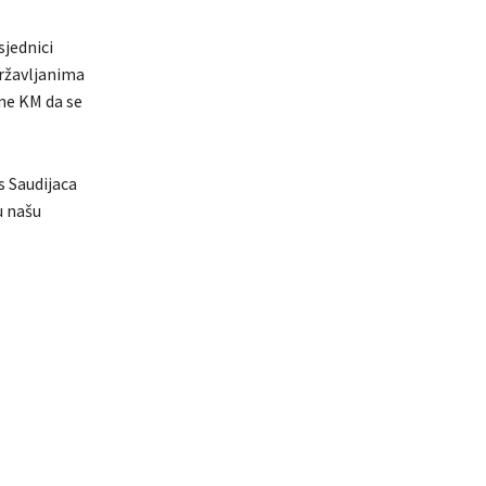
sjednici
državljanima
one KM da se
s Saudijaca
u našu