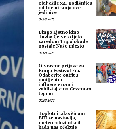
obilježile 34. godišnjicu
od formiranja ove
jedinice
07.08.2026
Bingo Ljetno kino
Tuzla: Četvrto ljeto
zaredom Trg slobode
postaje Naše mjesto
07.08.2026
Otvorene prijave za
Bingo Festival Fits:
Odaberite outfit s
omiljenim
influencerom i
zablistajte na Crvenom
tepihu
05.08.2026
Toplotni talas širom
BiH se nastavlja,
meteorolozi otkrili
kada nas očekuje