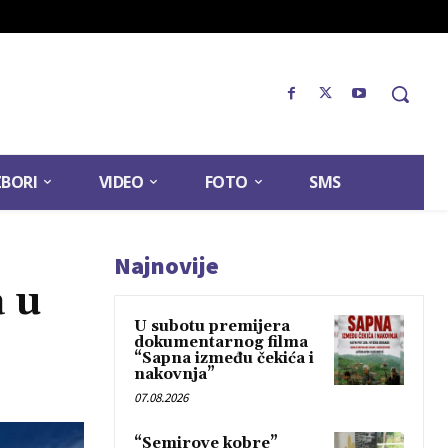
ZBORI
VIDEO
FOTO
SMS
Najnovije
a u
U subotu premijera
dokumentarnog filma
“Sapna između čekića i
nakovnja”
07.08.2026
“Semirove kobre”