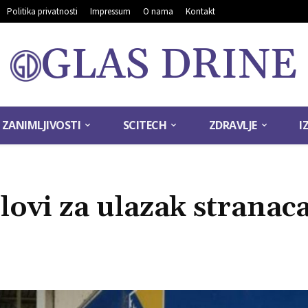
Politika privatnosti
Impressum
O nama
Kontakt
GLAS DRINE
ZANIMLJIVOSTI
SCITECH
ZDRAVLJE
I
ovi za ulazak stranac