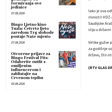
formiranja ove
jedinice
Iako je ova od
07.08.2026
ministri HDZ-
Saudijske Arab
Bingo Ljetno kino
Tuzla: Četvrto ljeto
sliju u državni
zaredom Trg slobode
postaje Naše mjesto
Velike gužve p
07.08.2026
za godišnje od
Otvorene prijave za
državu, što o
Bingo Festival Fits:
Odaberite outfit s
omiljenim
(RTV GLAS DR
influencerom i
zablistajte na
Crvenom tepihu
05.08.2026