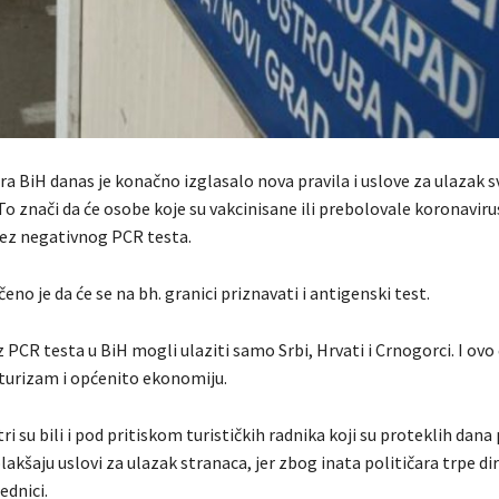
ra BiH danas je konačno izglasalo nova pravila i uslove za ulazak s
To znači da će osobe koje su vakcinisane ili prebolovale koronaviru
ez negativnog PCR testa.
eno je da će se na bh. granici priznavati i antigenski test.
 PCR testa u BiH mogli ulaziti samo Srbi, Hrvati i Crnogorci. I ov
 turizam i općenito ekonomiju.
ri su bili i pod pritiskom turističkih radnika koji su proteklih dana
olakšaju uslovi za ulazak stranaca, jer zbog inata političara trpe d
ednici.