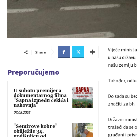
Vijeće minista
Share
u našu državu.
našu zemlju b
Preporučujemo
Također, odluč
U subotu premijera
dokumentarnog filma
Do sada su bez
“Sapna između čekića i
značiti za bh.
nakovnja”
07.08.2026
Državni minist
“Semirove kobre”
tražeći da se 
obilježile 34.
građani i privr
godišnjicu od