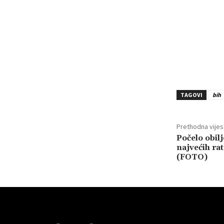
TAGOVI
bih
Prethodna vijes
Počelo obil
najvećih ra
(FOTO)