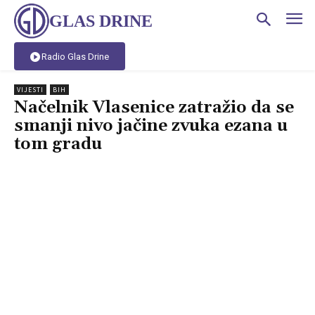
GLAS DRINE
Radio Glas Drine
VIJESTI
BIH
Načelnik Vlasenice zatražio da se
smanji nivo jačine zvuka ezana u
tom gradu