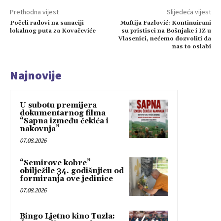
Prethodna vijest
Slijedeća vijest
Počeli radovi na sanaciji
Muftija Fazlović: Kontinuirani
lokalnog puta za Kovačeviće
su pristisci na Bošnjake i IZ u
Vlasenici, nećemo dozvoliti da
nas to oslabi
Najnovije
U subotu premijera
dokumentarnog filma
“Sapna između čekića i
nakovnja”
07.08.2026
“Semirove kobre”
obilježile 34. godišnjicu od
formiranja ove jedinice
07.08.2026
Bingo Ljetno kino Tuzla: