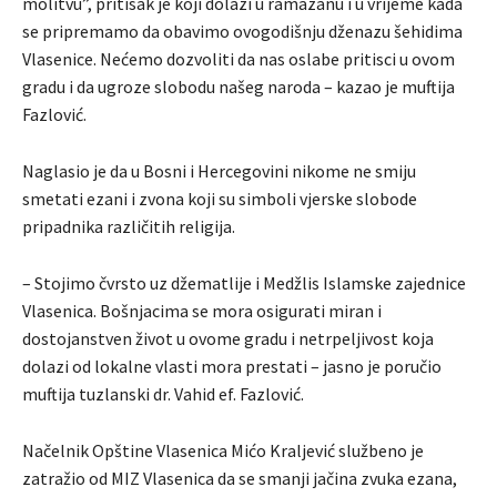
molitvu”, pritisak je koji dolazi u ramazanu i u vrijeme kada
se pripremamo da obavimo ovogodišnju dženazu šehidima
Vlasenice. Nećemo dozvoliti da nas oslabe pritisci u ovom
gradu i da ugroze slobodu našeg naroda – kazao je muftija
Fazlović.
Naglasio je da u Bosni i Hercegovini nikome ne smiju
smetati ezani i zvona koji su simboli vjerske slobode
pripadnika različitih religija.
– Stojimo čvrsto uz džematlije i Medžlis Islamske zajednice
Vlasenica. Bošnjacima se mora osigurati miran i
dostojanstven život u ovome gradu i netrpeljivost koja
dolazi od lokalne vlasti mora prestati – jasno je poručio
muftija tuzlanski dr. Vahid ef. Fazlović.
Načelnik Opštine Vlasenica Mićo Kraljević službeno je
zatražio od MIZ Vlasenica da se smanji jačina zvuka ezana,