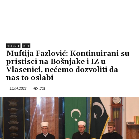
VIJESTI
BIH
Muftija Fazlović: Kontinuirani su
pristisci na Bošnjake i IZ u
Vlasenici, nećemo dozvoliti da
nas to oslabi
15.04.2023
201