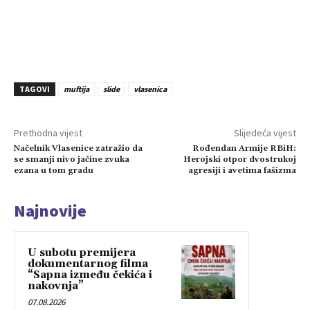
TAGOVI
muftija
slide
vlasenica
Prethodna vijest
Slijedeća vijest
Načelnik Vlasenice zatražio da
Rođendan Armije RBiH:
se smanji nivo jačine zvuka
Herojski otpor dvostrukoj
ezana u tom gradu
agresiji i avetima fašizma
Najnovije
U subotu premijera
dokumentarnog filma
“Sapna između čekića i
nakovnja”
07.08.2026