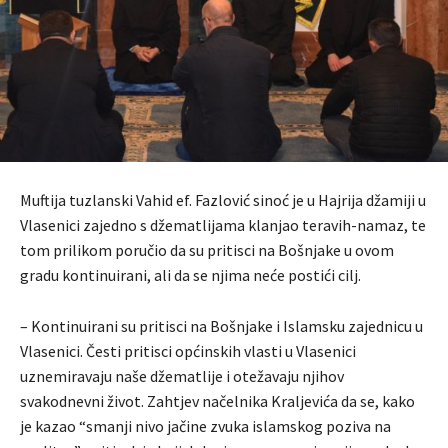
Muftija tuzlanski Vahid ef. Fazlović sinoć je u Hajrija džamiji u
Vlasenici zajedno s džematlijama klanjao teravih-namaz, te
tom prilikom poručio da su pritisci na Bošnjake u ovom
gradu kontinuirani, ali da se njima neće postići cilj.
– Kontinuirani su pritisci na Bošnjake i Islamsku zajednicu u
Vlasenici. Česti pritisci općinskih vlasti u Vlasenici
uznemiravaju naše džematlije i otežavaju njihov
svakodnevni život. Zahtjev načelnika Kraljevića da se, kako
je kazao “smanji nivo jačine zvuka islamskog poziva na