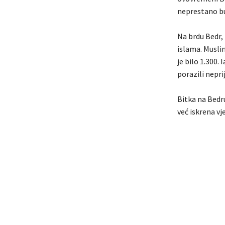
neprestano bud
Na brdu Bedr, 
islama. Muslim
je bilo 1.300
porazili neprij
Bitka na Bedr
već iskrena vj