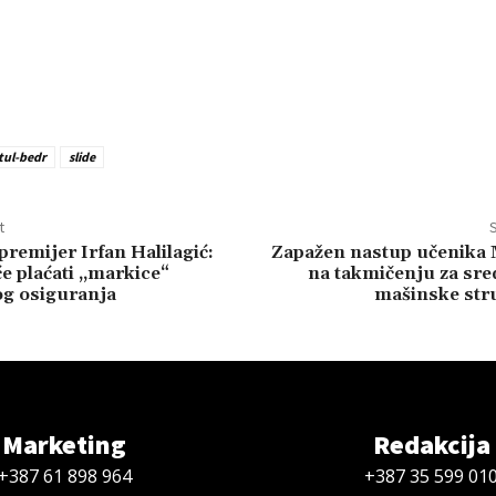
etul-bedr
slide
t
S
premijer Irfan Halilagić:
Zapažen nastup učenika
e plaćati „markice“
na takmičenju za sre
og osiguranja
mašinske stru
Marketing
Redakcija
+387 61 898 964
+387 35 599 01