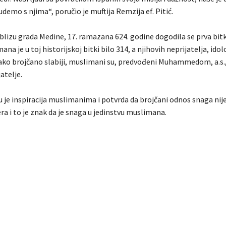
emo s njima“, poručio je muftija Remzija ef. Pitić.
blizu grada Medine, 17. ramazana 624. godine dogodila se prva bitka
ana je u toj historijskoj bitki bilo 314, a njihovih neprijatelja, id
. Iako brojčano slabiji, muslimani su, predvođeni Muhammedom, a.s.
atelje.
u je inspiracija muslimanima i potvrda da brojčani odnos snaga nij
era i to je znak da je snaga u jedinstvu muslimana.