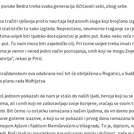
 poruke Bedra treba svaka generacija iščitavati sebi, zbog sebe.
a tražiti rješenja protiv nasrtaja šejtanovih sluga koji brojčano iz
i statistički to tako izgleda. Neprestano, neumorno traganje za r
štima uvijek biti ljudsko dostojanstvo je jedini put. Kako neko reč
e put. To nam mora biti zajednički cilj. Pri tome uvijek treba imati
ima je nemir i nered jedini način postojanja, onih koji ne mogu živj
telja”, rekao je Pitić.
goraždanskom ova odabrana noć bit će obilježena u Rogatici, u Sud
 planu rada Muftijstva.
 jednom pokazati da nam je stalo do naših ljudi, heroja koji su se 
a, ali i onih koji ne zaboravljaju svoje korijene, vraćaju se svom 
ebi. Bit ćemo i u ostatku ramazana s našim ljudima, da im damo po
ove goleme izazove, a koji su se pokazali i prvog dana ramazana 
mojom Ajšom i Fadilom Memiševićem u Višegradu. To je, dijelom, n
r. Naši ljudi su povratkom ispunili svoju misiju i dužnost, naše je 