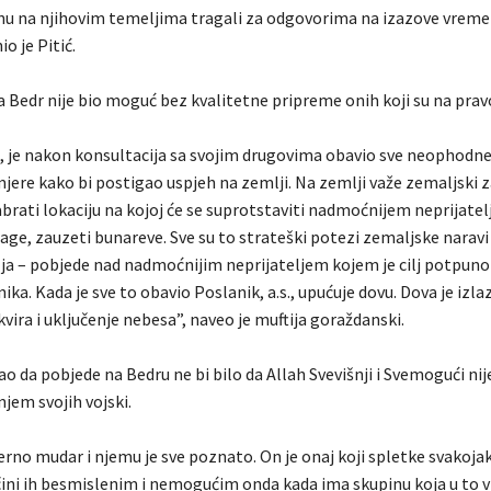
 na njihovim temeljima tragali za odgovorima na izazove vreme
io je Pitić.
a Bedr nije bio moguć bez kvalitetne pripreme onih koji su na pravo
s., je nakon konsultacija sa svojim drugovima obavio sve neophodn
jere kako bi postigao uspjeh na zemlji. Na zemlji važe zemaljski z
brati lokaciju na kojoj će se suprotstaviti nadmoćnijem neprijatelj
age, zauzeti bunareve. Sve su to strateški potezi zemaljske naravi
lja – pobjede nad nadmoćnijim neprijateljem kojem je cilj potpuno
nika. Kada je sve to obavio Poslanik, a.s., upućuje dovu. Dova je izl
ira i uključenje nebesa”, naveo je muftija goraždanski.
ao da pobjede na Bedru ne bi bilo da Allah Svevišnji i Svemogući nij
jem svojih vojski.
erno mudar i njemu je sve poznato. On je onaj koji spletke svakoja
 čini ih besmislenim i nemogućim onda kada ima skupinu koja u to v