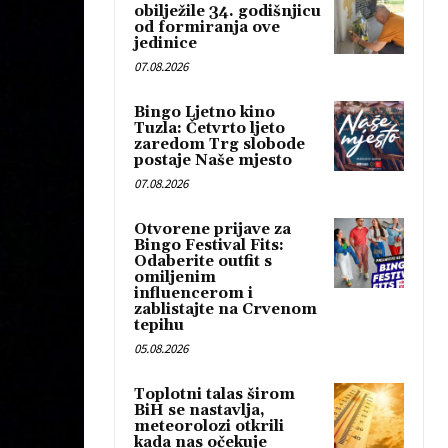
obilježile 34. godišnjicu
od formiranja ove
jedinice
07.08.2026
Bingo Ljetno kino
Tuzla: Četvrto ljeto
zaredom Trg slobode
postaje Naše mjesto
07.08.2026
Otvorene prijave za
Bingo Festival Fits:
Odaberite outfit s
omiljenim
influencerom i
zablistajte na Crvenom
tepihu
05.08.2026
Toplotni talas širom
BiH se nastavlja,
meteorolozi otkrili
kada nas očekuje