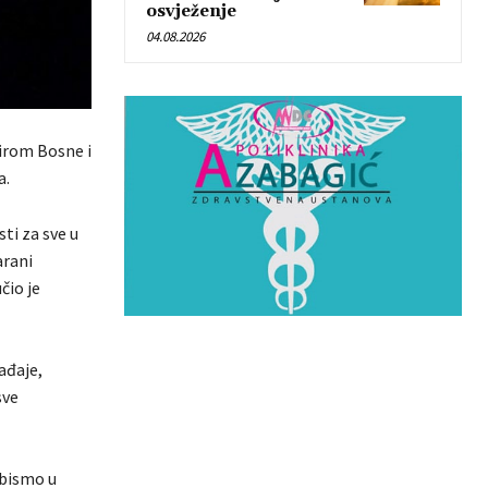
osvježenje
04.08.2026
irom Bosne i
a.
ti za sve u
arani
čio je
ađaje,
sve
a bismo u