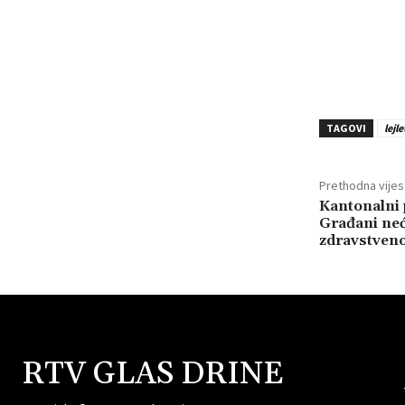
TAGOVI
lejl
Prethodna vijes
Kantonalni 
Građani neć
zdravstven
RTV GLAS DRINE