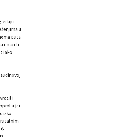
gledaju
ješenjima u
e nema puta
 na umu da
eti ako
žaudinovoj
vratili
topraku jer
dršku i
brutalnim
aš
da