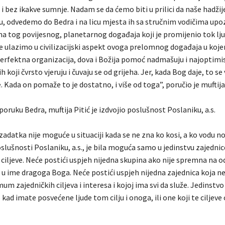
 i bez ikakve sumnje. Nadam se da ćemo biti u prilici da naše hadžije
u, odvedemo do Bedra i na licu mjesta ih sa stručnim vodičima up
a tog povijesnog, planetarnog događaja koji je promijenio tok lj
me ulazimo u civilizacijski aspekt ovoga prelomnog događaja u koj
erfektna organizacija, dova i Božija pomoć nadmašuju i najoptimis
h koji čvrsto vjeruju i čuvaju se od grijeha. Jer, kada Bog daje, to se
. Kada on pomaže to je dostatno, i više od toga”, poručio je muftija
poruku Bedra, muftija Pitić je izdvojio poslušnost Poslaniku, a.s.
i zadatka nije moguće u situaciji kada se ne zna ko kosi, a ko vodu no
oslušnosti Poslaniku, a.s., je bila moguća samo u jedinstvu zajednic
 ciljeve. Neće postići uspjeh nijedna skupina ako nije spremna na o
 u ime dragoga Boga. Neće postići uspjeh nijedna zajednica koja n
um zajedničkih ciljeva i interesa i kojoj ima svi da služe. Jedinstvo c
d imate posvećene ljude tom cilju i onoga, ili one koji te ciljeve 