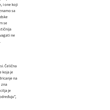
, i one koji
oznamo sa
udske
em se
tičnija
 vagati ne
.
si. Čelična
e koja je
dricanje na
e zna
ilja je
određuju”,