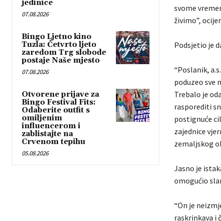
jedinice
svome vremenu
07.08.2026
živimo”, ocijen
Bingo Ljetno kino
Tuzla: Četvrto ljeto
Podsjetio je d
zaredom Trg slobode
postaje Naše mjesto
“Poslanik, a.
07.08.2026
poduzeo sve m
Trebalo je oda
Otvorene prijave za
Bingo Festival Fits:
rasporediti sn
Odaberite outfit s
omiljenim
postignuće ci
influencerom i
zajednice vjer
zablistajte na
Crvenom tepihu
zemaljskog okv
05.08.2026
Jasno je istak
omogućio slan
“On je neizmj
raskrinkava i