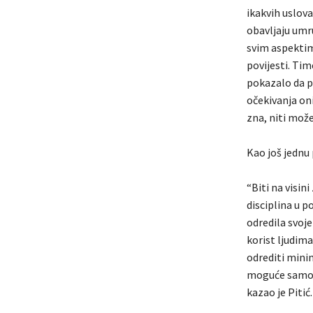
ikakvih uslova
obavljaju umr
svim aspektim
povijesti. Ti
pokazalo da p
očekivanja oni
zna, niti može
Kao još jednu 
“Biti na visin
disciplina u p
odredila svoje
korist ljudima
odrediti minim
moguće samo ka
kazao je Pitić.