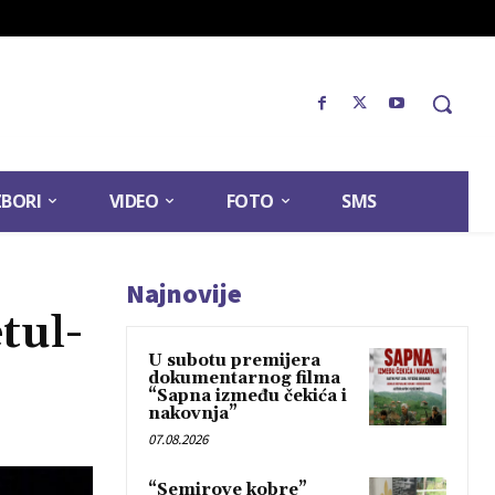
ZBORI
VIDEO
FOTO
SMS
Najnovije
tul-
U subotu premijera
dokumentarnog filma
“Sapna između čekića i
nakovnja”
07.08.2026
“Semirove kobre”