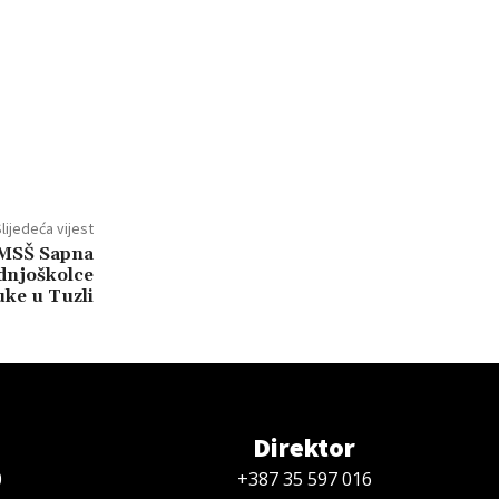
lijedeća vijest
 MSŠ Sapna
dnjoškolce
ke u Tuzli
Direktor
0
+387 35 597 016