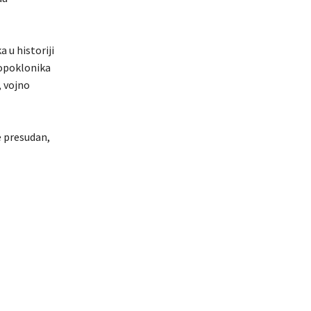
 u historiji
olopoklonika
, vojno
e presudan,