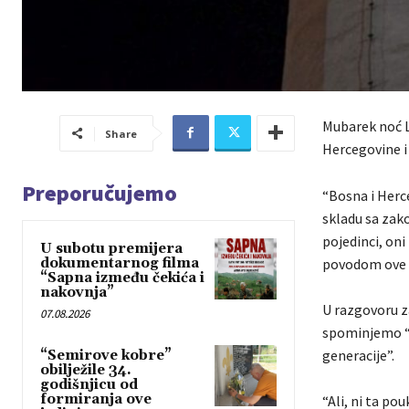
Mubarek noć L
Share
Hercegovine i
Preporučujemo
“Bosna i Herc
skladu sa zako
pojedinci, oni 
U subotu premijera
dokumentarnog filma
povodom ove m
“Sapna između čekića i
nakovnja”
U razgovoru za
07.08.2026
spominjemo “po
generacije”.
“Semirove kobre”
obilježile 34.
godišnjicu od
formiranja ove
“Ali, ni ta pou