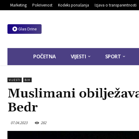
Marketing
Pokrivenost
Kodeks ponašanja
Izjava o transparentnosti
Glas Drine
POČETNA
VIJESTI
SPORT
VIJESTI
BIH
Muslimani obilježava
Bedr
07.04.2023
282