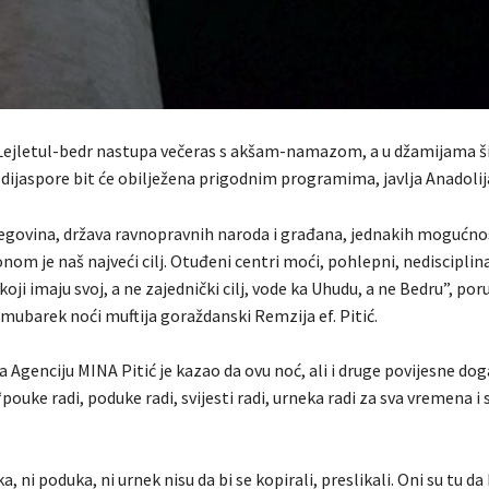
ejletul-bedr nastupa večeras s akšam-namazom, a u džamijama š
 dijaspore bit će obilježena prigodnim programima, javlja Anadolij
egovina, država ravnopravnih naroda i građana, jednakih mogućnos
nom je naš najveći cilj. Otuđeni centri moći, pohlepni, nedisciplin
koji imaju svoj, a ne zajednički cilj, vode ka Uhudu, a ne Bedru”, poru
ubarek noći muftija goraždanski Remzija ef. Pitić.
 Agenciju MINA Pitić je kazao da ovu noć, ali i druge povijesne dog
uke radi, poduke radi, svijesti radi, urneka radi za sva vremena i 
ka, ni poduka, ni urnek nisu da bi se kopirali, preslikali. Oni su tu d