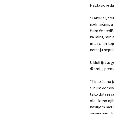
Naglasio je da
“Također, treb
nadmoćniji, a 
čijim će sredi
ka miru, mir j
ima i onih koj
nemaju neprija
U Muftijstvu 
džamiji, prema
“Time ćemo još
svojim domovim
tako dolaze s
olakšamo njih
nasiljem nad 
ovovremeni Bed