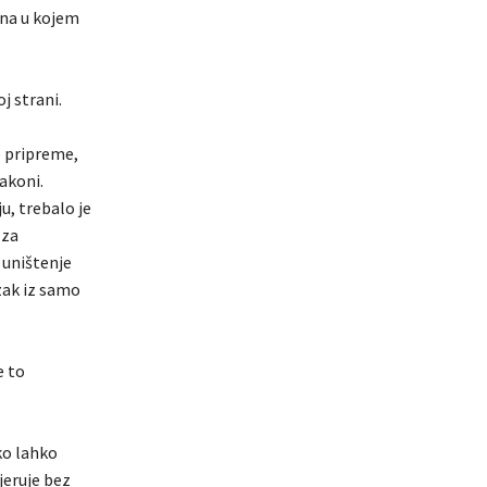
na u kojem
j strani.
e pripreme,
akoni.
u, trebalo je
 za
 uništenje
azak iz samo
e to
ko lahko
jeruje bez