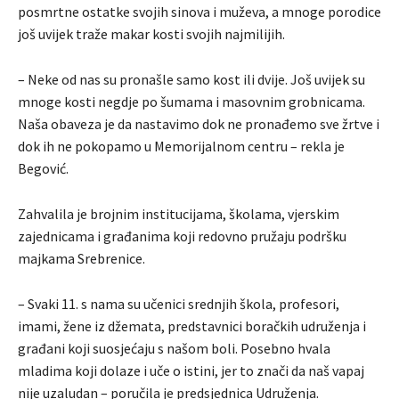
posmrtne ostatke svojih sinova i muževa, a mnoge porodice
još uvijek traže makar kosti svojih najmilijih.
– Neke od nas su pronašle samo kost ili dvije. Još uvijek su
mnoge kosti negdje po šumama i masovnim grobnicama.
Naša obaveza je da nastavimo dok ne pronađemo sve žrtve i
dok ih ne pokopamo u Memorijalnom centru – rekla je
Begović.
Zahvalila je brojnim institucijama, školama, vjerskim
zajednicama i građanima koji redovno pružaju podršku
majkama Srebrenice.
– Svaki 11. s nama su učenici srednjih škola, profesori,
imami, žene iz džemata, predstavnici boračkih udruženja i
građani koji suosjećaju s našom boli. Posebno hvala
mladima koji dolaze i uče o istini, jer to znači da naš vapaj
nije uzaludan – poručila je predsjednica Udruženja.