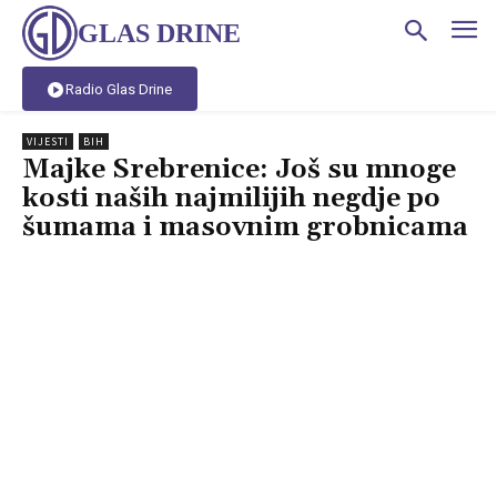
GLAS DRINE
Radio Glas Drine
VIJESTI
BIH
Majke Srebrenice: Još su mnoge
kosti naših najmilijih negdje po
šumama i masovnim grobnicama