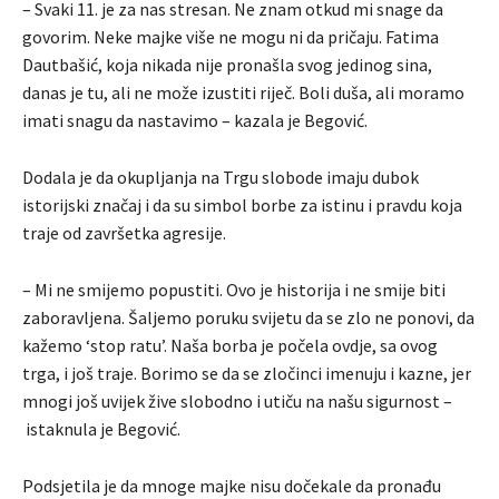
– Svaki 11. je za nas stresan. Ne znam otkud mi snage da
govorim. Neke majke više ne mogu ni da pričaju. Fatima
Dautbašić, koja nikada nije pronašla svog jedinog sina,
danas je tu, ali ne može izustiti riječ. Boli duša, ali moramo
imati snagu da nastavimo – kazala je Begović.
Dodala je da okupljanja na Trgu slobode imaju dubok
istorijski značaj i da su simbol borbe za istinu i pravdu koja
traje od završetka agresije.
– Mi ne smijemo popustiti. Ovo je historija i ne smije biti
zaboravljena. Šaljemo poruku svijetu da se zlo ne ponovi, da
kažemo ‘stop ratu’. Naša borba je počela ovdje, sa ovog
trga, i još traje. Borimo se da se zločinci imenuju i kazne, jer
mnogi još uvijek žive slobodno i utiču na našu sigurnost –
istaknula je Begović.
Podsjetila je da mnoge majke nisu dočekale da pronađu