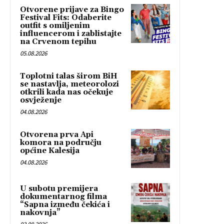
Otvorene prijave za Bingo
Festival Fits: Odaberite
outfit s omiljenim
influencerom i zablistajte
na Crvenom tepihu
05.08.2026
Toplotni talas širom BiH
se nastavlja, meteorolozi
otkrili kada nas očekuje
osvježenje
04.08.2026
Otvorena prva Api
komora na području
općine Kalesija
04.08.2026
U subotu premijera
dokumentarnog filma
“Sapna između čekića i
nakovnja”