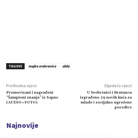
TAGOVI
majke srebrenice
slide
Prethodna vijest
Slijedeća vijest
Promovisani i nagrađeni
U Srebrenici i Bratuncu
“Šampioni znanja” iz Sapne
izgrađeno 29 novih kuća za
(AUDIO+FOTO)
mlade i socijalno ugrožene
porodice
Najnovije