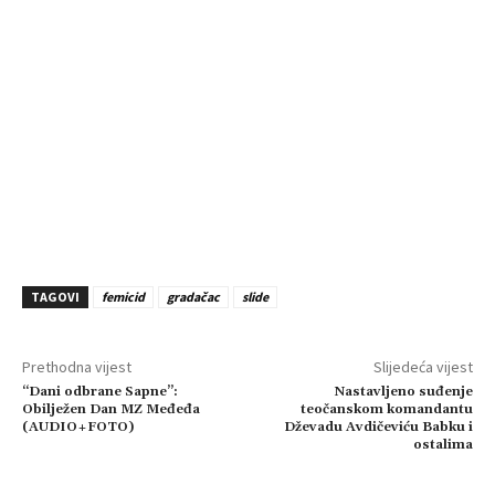
TAGOVI
femicid
gradačac
slide
Prethodna vijest
Slijedeća vijest
“Dani odbrane Sapne”:
Nastavljeno suđenje
Obilježen Dan MZ Međeđa
teočanskom komandantu
(AUDIO+FOTO)
Dževadu Avdičeviću Babku i
ostalima