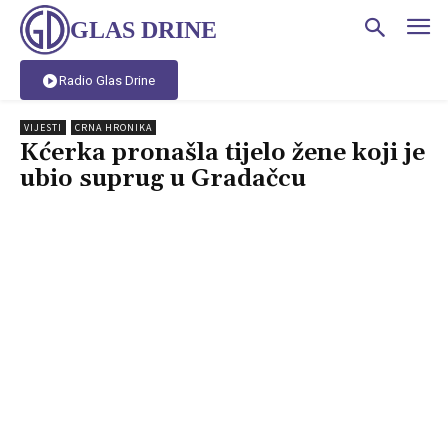
GLAS DRINE
Radio Glas Drine
VIJESTI
CRNA HRONIKA
Kćerka pronašla tijelo žene koji je
ubio suprug u Gradačcu