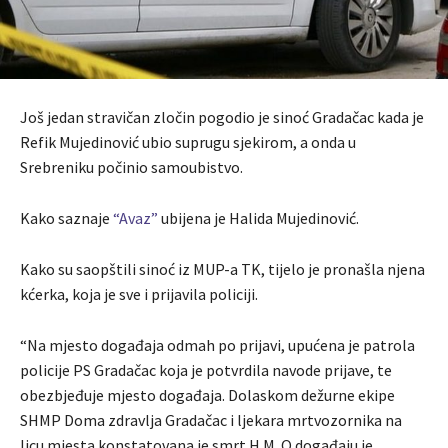
Još jedan stravičan zločin pogodio je sinoć Gradačac kada je
Refik Mujedinović ubio suprugu sjekirom, a onda u
Srebreniku počinio samoubistvo.
Kako saznaje
“Avaz”
ubijena je Halida Mujedinović.
Kako su saopštili sinoć iz MUP-a TK, tijelo je pronašla njena
kćerka, koja je sve i prijavila policiji.
“Na mjesto događaja odmah po prijavi, upućena je patrola
policije PS Gradačac koja je potvrdila navode prijave, te
obezbjeđuje mjesto događaja. Dolaskom dežurne ekipe
SHMP Doma zdravlja Gradačac i ljekara mrtvozornika na
licu mjesta konstatovana je smrt H.M. O događaju je