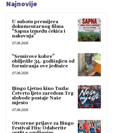
Najnovije
U subotu premijera
dokumentarnog filma
“Sapna između čekića i
nakovnja”
07.08.2026
“Semirove kobre”
obilježile 34. godišnjicu od
formiranja ove jedinice
07.08.2026
Bingo Ljetno kino Tuzla:
Četvrto ljeto zaredom Trg
slobode postaje Naše
mjesto
07.08.2026
Otvorene prijave za Bingo
Festival Fits: Odaberite
outfit s omiljenim