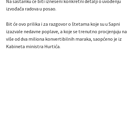
Na sastanku će biti izneseni konkretni detalji o uvođenju
izvođača radova u posao.
Bit će ovo prilika i za razgovor o štetama koje su u Sapni
izazvale nedavne poplave, a koje se trenutno procjenjuju na
više od dva miliona konvertibilnih maraka, saopćeno je iz
Kabineta ministra Hurtića.