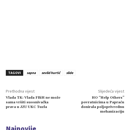
TAGOVI
sapna
sevlid hurtić
slide
Prethodna vijest
Slijedeća vijest
Vlada TK: Vlada FBiH ne može
HO “Help Others”
sama vršiti suosnivačka
povratnicima u Papraću
prava u JZU UKC Tuzla
donirala poljoprivrednu
mehanizaciju
Najnovije