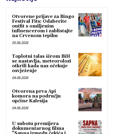
Otvorene prijave za Bingo
Festival Fits: Odaberite
outfit s omiljenim
influencerom i zablistajte
na Crvenom tepihu
05.08.2026
Toplotni talas širom BiH
se nastavlja, meteorolozi
otkrili kada nas očekuje
osvježenje
04.08.2026
Otvorena prva Api
komora na području
općine Kalesija
04.08.2026
U subotu premijera
dokumentarnog filma
“Sapna između čekića i