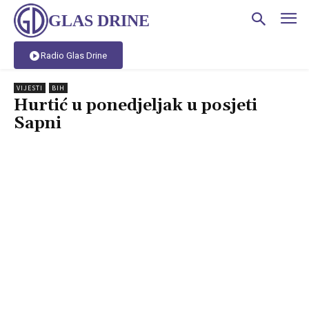
GLAS DRINE
Radio Glas Drine
VIJESTI
BIH
Hurtić u ponedjeljak u posjeti
Sapni