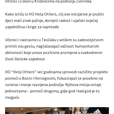
Vitinici i u školi u Križevićima na području Zvornika.
Kako ističu iz HO Help Others, cilj ove inicijative je pružiti
djeci mali znak pažnje, donijeti radost i ojačati osjećaj
zajedništva i brige za najmlađe.
Učenici i nastavnici u Teočaku s velikim su zadovoljstvom
primili ovu gestu, naglašavajući važnost humanitarnih
aktivnosti koje unose pozitivne promjene u svakodnevni
život školske zajednice.
HO “Help Others” već godinama sprovodi različite projekte
pomoći u Bosni i Hercegovini, fokusirajući se posebno na
ruralna i manje razvijena područja. Njihova misija ostaje
jednostavna – pomoći drugima, gdje god i kad god je to
moguće.