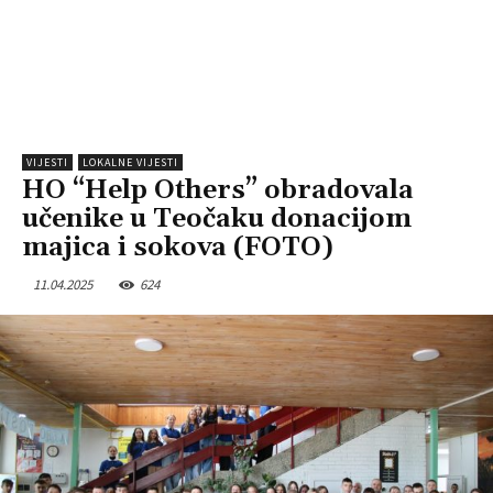
VIJESTI
LOKALNE VIJESTI
HO “Help Others” obradovala
učenike u Teočaku donacijom
majica i sokova (FOTO)
11.04.2025
624