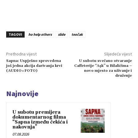
TAGOVI
ho help others
slide
teočak
Prethodna vijest
Slijedeća vijest
Sapna: Uspješno sprovedena
U subotu svečano otvaranje
još jedna akcija darivanja krvi
Caffeterije “Aşk” u Bilalićima –
(AUDIO+FOTO)
novo mjesto za uživanje i
druženje
Najnovije
U subotu premijera
dokumentarnog filma
“Sapna između čekića i
nakovnja”
07.08.2026