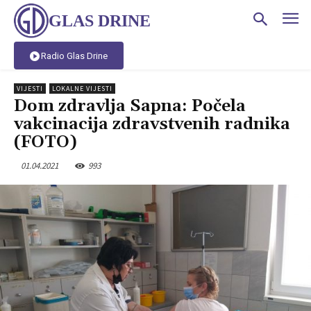
GLAS DRINE
Radio Glas Drine
VIJESTI
LOKALNE VIJESTI
Dom zdravlja Sapna: Počela
vakcinacija zdravstvenih radnika
(FOTO)
01.04.2021
993