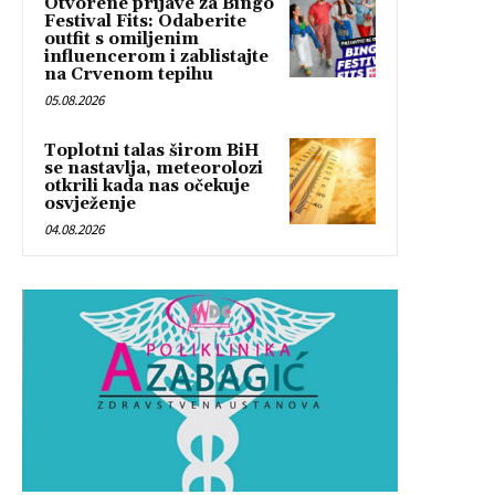
Otvorene prijave za Bingo
Festival Fits: Odaberite
outfit s omiljenim
influencerom i zablistajte
na Crvenom tepihu
05.08.2026
Toplotni talas širom BiH
se nastavlja, meteorolozi
otkrili kada nas očekuje
osvježenje
04.08.2026