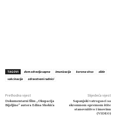
TAGOVI
dom zdravlja sapna
imunizacija
korona virus
slide
vakcinacija
zdravstveni radnici
Prethodna vijest
Slijedeća vijest
Dokumentarni film „Okupacija
Sapanjski vatrogasci sa
Bijeljine“ autora Edina Skokića
skromnom opremom štite
stanovništvo i imovinu
(VIDEO)