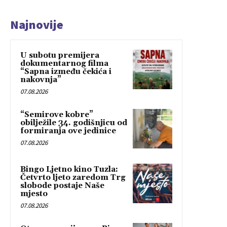
Najnovije
U subotu premijera
dokumentarnog filma
“Sapna između čekića i
nakovnja”
07.08.2026
“Semirove kobre”
obilježile 34. godišnjicu od
formiranja ove jedinice
07.08.2026
Bingo Ljetno kino Tuzla:
Četvrto ljeto zaredom Trg
slobode postaje Naše
mjesto
07.08.2026