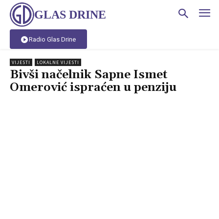
GLAS DRINE
Radio Glas Drine
VIJESTI
LOKALNE VIJESTI
Bivši načelnik Sapne Ismet
Omerović ispraćen u penziju