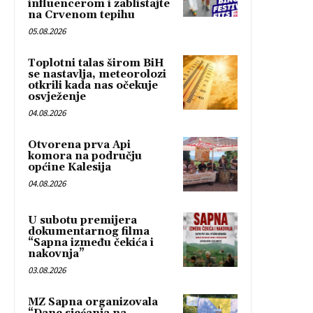
influencerom i zablistajte
na Crvenom tepihu
05.08.2026
Toplotni talas širom BiH
se nastavlja, meteorolozi
otkrili kada nas očekuje
osvježenje
04.08.2026
Otvorena prva Api
komora na području
općine Kalesija
04.08.2026
U subotu premijera
dokumentarnog filma
“Sapna između čekića i
nakovnja”
03.08.2026
MZ Sapna organizovala