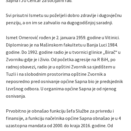
Sapna i JU Centar za socijalni rad.
Svi prisutni Ismetu su poželjeli dobro zdravlje i dugovječnu
penziju, a on im se zahvalio na dugogodišnjoj saradnji.
Ismet Omerović rođen je 2. januara 1959. godine u Vitinici.
Diplomirao je na Mašinskom fakultetu u Banja Luci 1984.
godine. Do 1992. godine radio je u tvornici glinice „Birač“ u
Zvorniku gdje je i živio. Od početka agresije na R BiH, po
radnoj obavezi, radio je u opštini Zvornik sa sjedištem u
Tuzli i na slobodnim prostorima opštine Zvornik a
neposredno pred osnivanje općine Sapna bio je predsjednik
Izvršnog odbora. U organima općine Sapna je od njenog
osnivanja.
Prvobitno je obnašao funkciju šefa Službe za privredu i
finansije, a funkciju načelnika općine Sapna obnašao je u 4
uzastopna mandata od 2000. do kraja 2016. godine. Od