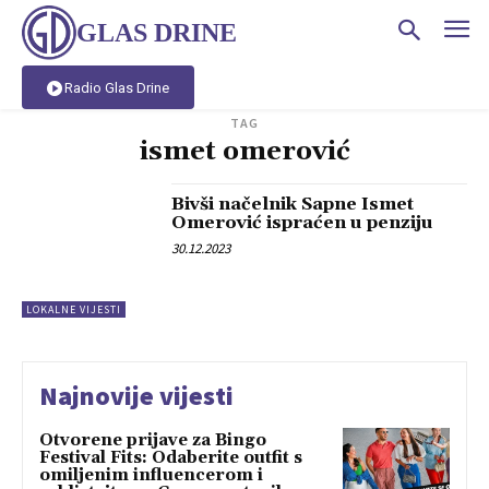
GLAS DRINE
Radio Glas Drine
TAG
ismet omerović
Bivši načelnik Sapne Ismet
Omerović ispraćen u penziju
30.12.2023
LOKALNE VIJESTI
Najnovije vijesti
Otvorene prijave za Bingo
Festival Fits: Odaberite outfit s
omiljenim influencerom i