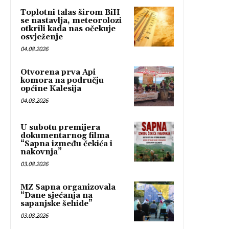
Toplotni talas širom BiH
se nastavlja, meteorolozi
otkrili kada nas očekuje
osvježenje
04.08.2026
Otvorena prva Api
komora na području
općine Kalesija
04.08.2026
U subotu premijera
dokumentarnog filma
“Sapna između čekića i
nakovnja”
03.08.2026
MZ Sapna organizovala
“Dane sjećanja na
sapanjske šehide”
03.08.2026