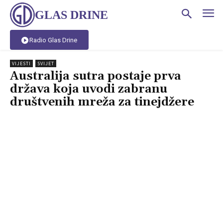
GLAS DRINE
Radio Glas Drine
VIJESTI
SVIJET
Australija sutra postaje prva
država koja uvodi zabranu
društvenih mreža za tinejdžere