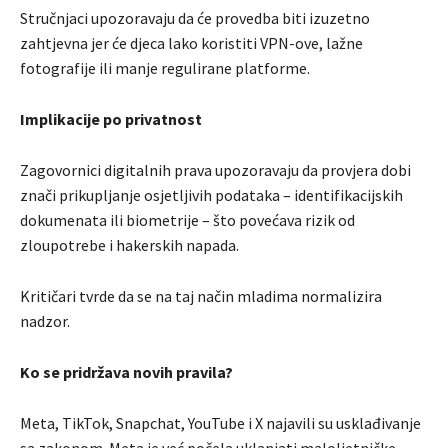
Stručnjaci upozoravaju da će provedba biti izuzetno
zahtjevna jer će djeca lako koristiti VPN-ove, lažne
fotografije ili manje regulirane platforme.
Implikacije po privatnost
Zagovornici digitalnih prava upozoravaju da provjera dobi
znači prikupljanje osjetljivih podataka – identifikacijskih
dokumenata ili biometrije – što povećava rizik od
zloupotrebe i hakerskih napada.
Kritičari tvrde da se na taj način mladima normalizira
nadzor.
Ko se pridržava novih pravila?
Meta, TikTok, Snapchat, YouTube i X najavili su usklađivanje
sa zakonom. Meta je već počela uklanjati maloljetničke