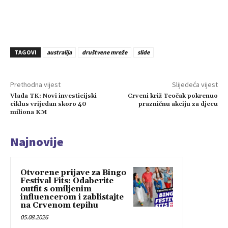
TAGOVI
australija
društvene mreže
slide
Prethodna vijest
Slijedeća vijest
Vlada TK: Novi investicijski
Crveni križ Teočak pokrenuo
ciklus vrijedan skoro 40
prazničnu akciju za djecu
miliona KM
Najnovije
Otvorene prijave za Bingo
Festival Fits: Odaberite
outfit s omiljenim
influencerom i zablistajte
na Crvenom tepihu
05.08.2026