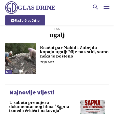
GLAS DRINE
Radio Glas Drine
TAG
ugalj
Bračni par Nahid i Zubejda
kopaju ugalj: Nije nas stid, samo
neka je pošteno
27.09.2021
BIH
Najnovije vijesti
U subotu premijera
dokumentarnog filma “Sapna
između čekića i nakovnja”